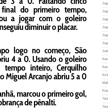
e 3 a 0. Faltando cinco
Jog
final do primeiro tempo,
Jog
ou a jogar com o goleiro
Jog
nseguiu diminuir o placar.
Jog
Jog
Jog
po logo no começo, São
Jud
riu 4 a 0. Usando o goleiro
Kar
 tempo inteiro, Cerquilho
Kar
ão Miguel Arcanjo abriu 5 a 0
Kic
Mal
nhã, marcou o primeiro gol,
Pol
brança de pênalti.
Tên
Tên