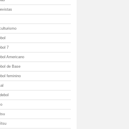
evistas
culturismo
ebol
bol 7
ebol Americano
ebol de Base
bol feminino
al
debol
io
itsu
jítsu