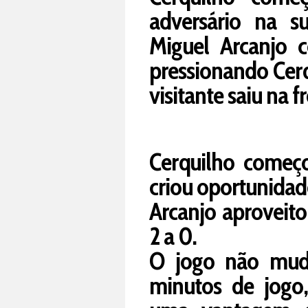
adversário na s
Miguel Arcanjo 
pressionando Cerq
visitante saiu na f
Cerquilho começo
criou oportunidad
Arcanjo aproveito
2 a 0.
O jogo não mud
minutos de jogo,