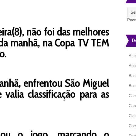
Powe
eira(8), não foi das melhores
 da manhã, na Copa TV TEM
D
o.
Atl
Aut
Bas
anhã, enfrentou São Miguel
Boc
 valia classificação para as
Cam
Cap
Cic
Cor
çou o jogo, marcando o
Da