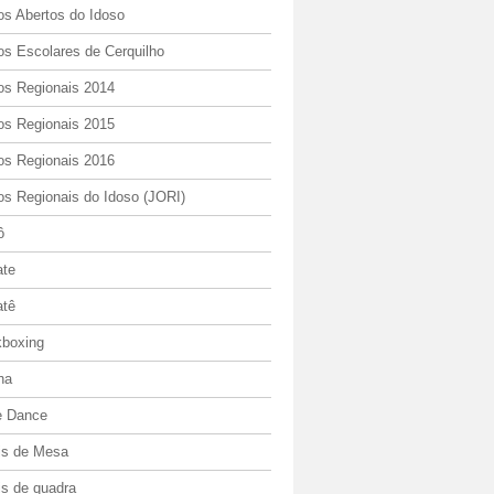
os Abertos do Idoso
os Escolares de Cerquilho
os Regionais 2014
os Regionais 2015
os Regionais 2016
os Regionais do Idoso (JORI)
ô
ate
atê
kboxing
ha
e Dance
is de Mesa
is de quadra