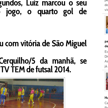
gundos, Luiz marcou o seu
pe
do
 jogo, o quarto gol de
ví
u com vitória de São Miguel
pa
de
Eq
Di
Cerquilho/5 da manhã, se
As
TV TEM de futsal 2014.
já.
Hu
Ce
Re