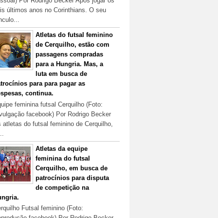
ssoal) Por Rodrigo Becker Após jogar os
is últimos anos no Corinthians. O seu
nculo...
Atletas do futsal feminino
de Cerquilho, estão com
passagens compradas
para a Hungria. Mas, a
luta em busca de
trocínios para para pagar as
spesas, continua.
uipe feminina futsal Cerquilho (Foto:
vulgação facebook) Por Rodrigo Becker
 atletas do futsal feminino de Cerquilho,
..
Atletas da equipe
feminina do futsal
Cerquilho, em busca de
patrocínios para disputa
de competição na
ngria.
rquilho Futsal feminino (Foto:
produção facebook) Por Rodrigo Becker