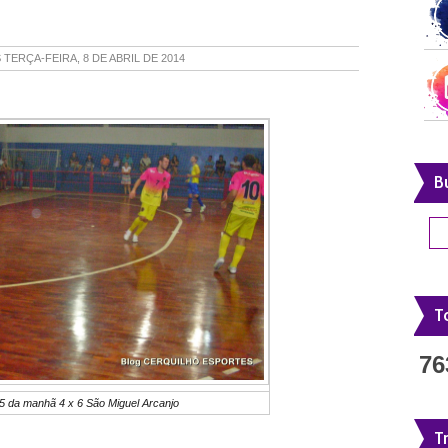
S
TERÇA-FEIRA, 8 DE ABRIL DE 2014
B
To
76
/5 da manhã 4 x 6 São Miguel Arcanjo
T