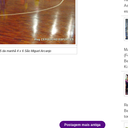
As
es
Ma
/5 da manhã 4 x 6 São Miguel Arcanjo
(F
Be
Ki
Re
Be
to
Postagem mais antiga