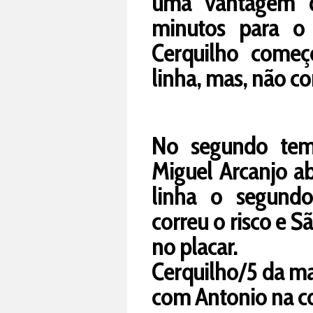
uma vantagem d
minutos para o 
Cerquilho começ
linha, mas, não co
No segundo tem
Miguel Arcanjo ab
linha o segundo
correu o risco e S
no placar.
Cerquilho/5 da ma
com Antonio na co