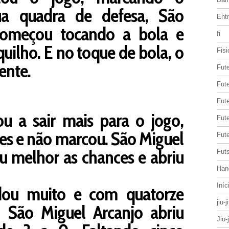
ua quadra de defesa, São
Entr
começou tocando a bola e
fi
uilho. E no toque de bola, o
Fisi
rente.
Fut
Fute
Fut
u a sair mais para o jogo,
Fut
es e não marcou. São Miguel
Fute
u melhor as chances e abriu
Futs
Han
Iníc
ou muito e com quatorze
jiu-j
 São Miguel Arcanjo abriu
Jiu-