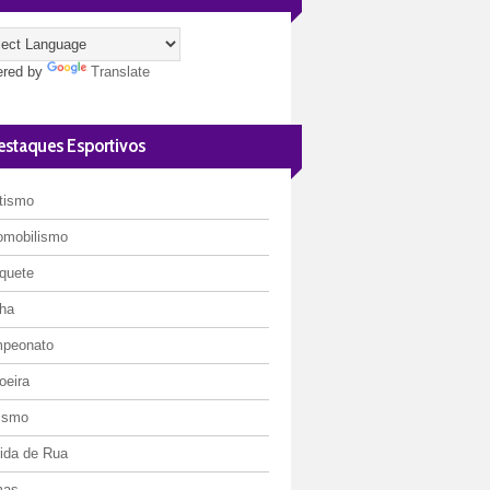
red by
Translate
estaques Esportivos
etismo
omobilismo
quete
ha
peonato
oeira
lismo
rida de Rua
mas