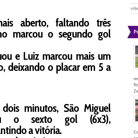
vôle
is aberto, faltando três
lho marcou o segundo gol
P
uou e Luiz marcou mais um
o, deixando o placar em 5 a
re
Ro
Za
 dois minutos, São Miguel
ou o sexto gol (6x3),
tindo a vitória.
Ca