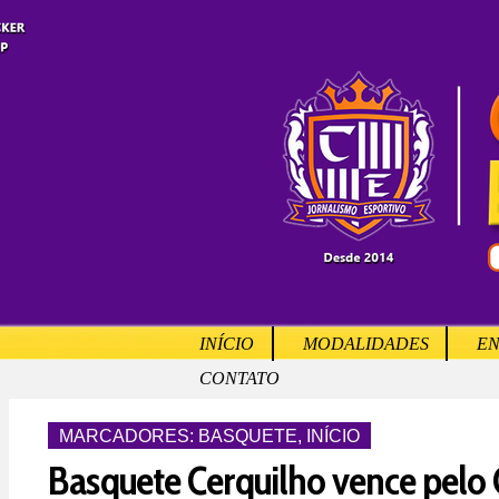
INÍCIO
MODALIDADES
EN
CONTATO
MARCADORES:
BASQUETE
,
INÍCIO
Basquete Cerquilho vence pel