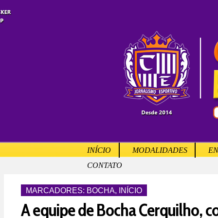
INÍCIO
MODALIDADES
EN
CONTATO
MARCADORES:
BOCHA
,
INÍCIO
A equipe de Bocha Cerquilho, c