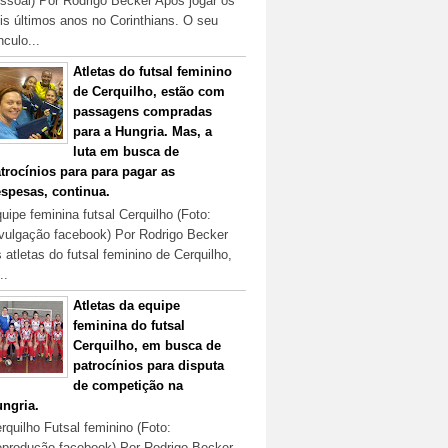
ssoal) Por Rodrigo Becker Após jogar os
is últimos anos no Corinthians. O seu
nculo...
Atletas do futsal feminino
de Cerquilho, estão com
passagens compradas
para a Hungria. Mas, a
luta em busca de
trocínios para para pagar as
spesas, continua.
uipe feminina futsal Cerquilho (Foto:
vulgação facebook) Por Rodrigo Becker
 atletas do futsal feminino de Cerquilho,
..
Atletas da equipe
feminina do futsal
Cerquilho, em busca de
patrocínios para disputa
de competição na
ngria.
rquilho Futsal feminino (Foto:
produção facebook) Por Rodrigo Becker