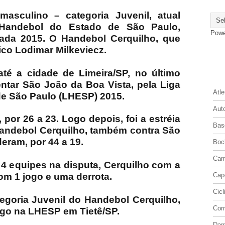
asculino – categoria Juvenil, atual
Handebol do Estado de São Paulo,
Powe
ada 2015.
O Handebol Cerquilho, que
ico Lodimar Milkeviecz.
D
té a cidade de Limeira/SP, no último
entar São João da Boa Vista, pela Liga
Atl
e São Paulo (LHESP) 2015.
Aut
por 26 a 23. Logo depois, foi a estréia
Bas
Handebol Cerquilho, também contra São
eram, por 44 a 19.
Boc
Cam
 4 equipes na disputa, Cerquilho com a
com 1 jogo e uma derrota.
Cap
Cic
tegoria Juvenil do Handebol Cerquilho,
Cor
go na LHESP em Tietê/SP.
Da