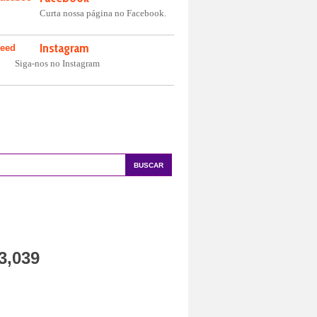
Curta nossa página no Facebook.
Instagram
Siga-nos no Instagram
uscar No Site
tal De Visualizações Do Site
3,039
radutor