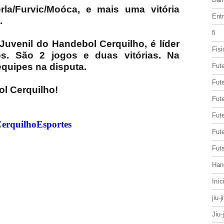
rla/Furvic/Moóca, e mais uma vitória
Entr
.
fi
Juvenil do Handebol Cerquilho, é líder
Fisi
. São 2 jogos e duas vitórias. Na
equipes na disputa.
Fut
Fute
ol Cerquilho!
Fut
Fut
CerquilhoEsportes
Fute
Futs
Han
Iníc
jiu-j
Jiu-