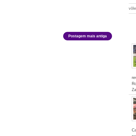
vôle
P
Postagem mais antiga
re
Ro
Za
Ca