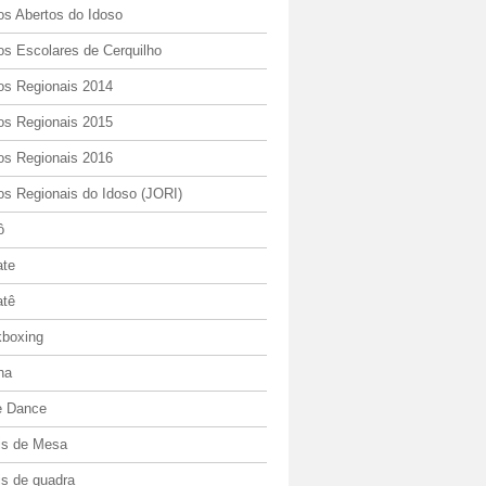
os Abertos do Idoso
os Escolares de Cerquilho
os Regionais 2014
os Regionais 2015
os Regionais 2016
os Regionais do Idoso (JORI)
ô
ate
atê
kboxing
ha
e Dance
is de Mesa
is de quadra