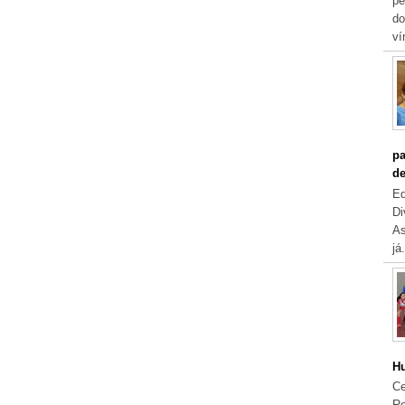
pe
do
ví
pa
de
Eq
Di
As
já.
Hu
Ce
Re