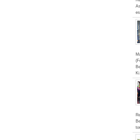
As
es
Ma
(F
Be
Ki
Re
Be
to