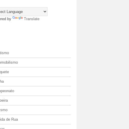
red by
Translate
estaques Esportivos
etismo
omobilismo
quete
ha
peonato
oeira
lismo
rida de Rua
mas