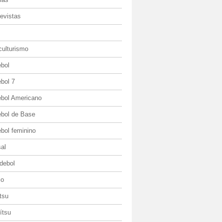
evistas
culturismo
ebol
bol 7
ebol Americano
ebol de Base
bol feminino
al
debol
io
itsu
jítsu