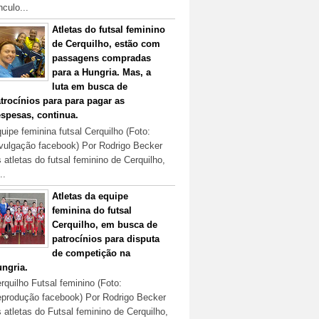
nculo...
Atletas do futsal feminino
de Cerquilho, estão com
passagens compradas
para a Hungria. Mas, a
luta em busca de
trocínios para para pagar as
spesas, continua.
uipe feminina futsal Cerquilho (Foto:
vulgação facebook) Por Rodrigo Becker
 atletas do futsal feminino de Cerquilho,
..
Atletas da equipe
feminina do futsal
Cerquilho, em busca de
patrocínios para disputa
de competição na
ngria.
rquilho Futsal feminino (Foto:
produção facebook) Por Rodrigo Becker
 atletas do Futsal feminino de Cerquilho,