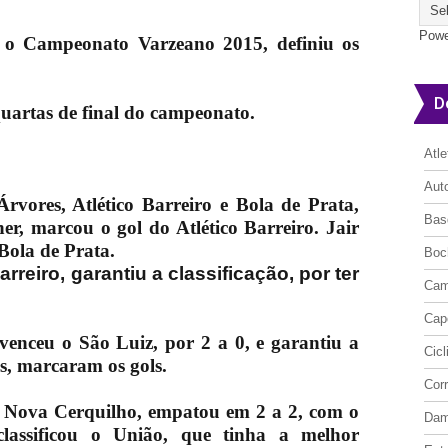
Powe
 o Campeonato Varzeano 2015, definiu os
D
uartas de final do campeonato.
Atl
Aut
vores, Atlético Barreiro e Bola de Prata,
Bas
r, marcou o gol do Atlético Barreiro. Jair
Bola de Prata.
Boc
rreiro, garantiu a classificação, por ter
Cam
Cap
venceu o São Luiz, por 2 a 0, e garantiu a
Cic
as, marcaram os gols.
Cor
 Nova Cerquilho, empatou em 2 a 2, com o
Da
assificou o União, que tinha a melhor