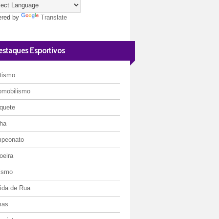
red by
Translate
estaques Esportivos
etismo
omobilismo
quete
ha
peonato
oeira
lismo
rida de Rua
mas