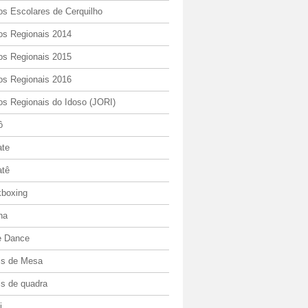
os Escolares de Cerquilho
os Regionais 2014
os Regionais 2015
os Regionais 2016
os Regionais do Idoso (JORI)
ô
ate
atê
kboxing
ha
e Dance
is de Mesa
is de quadra
i