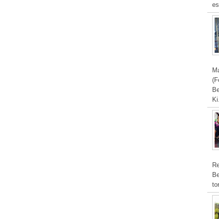
es
Ma
(F
Be
Ki
Re
Be
to