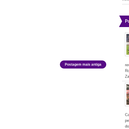
P
Postagem mais antiga
re
Ro
Za
Ca
pe
do