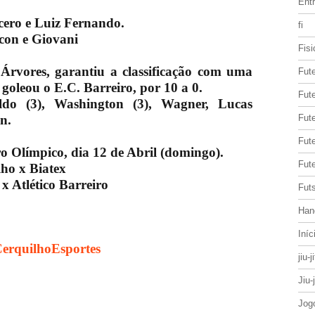
Entr
cero e Luiz Fernando.
fi
con e Giovani
Fisi
Árvores, garantiu a classificação com uma
Fut
goleou o E.C. Barreiro, por 10 a 0.
Fute
do (3), Washington (3), Wagner, Lucas
n.
Fut
Fut
ro Olímpico, dia 12 de Abril (domingo).
Fute
ho x Biatex
x Atlético Barreiro
Futs
Han
Iníc
CerquilhoEsportes
jiu-j
Jiu-
Jog