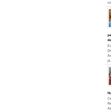
ví
pa
de
Eq
Di
As
já.
Hu
Ce
Re
As