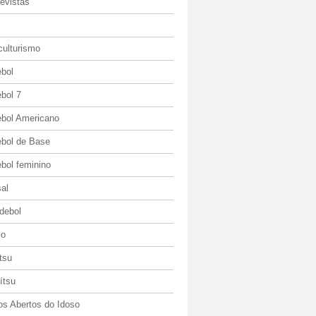
evistas
culturismo
ebol
bol 7
ebol Americano
ebol de Base
bol feminino
al
debol
io
itsu
jítsu
os Abertos do Idoso