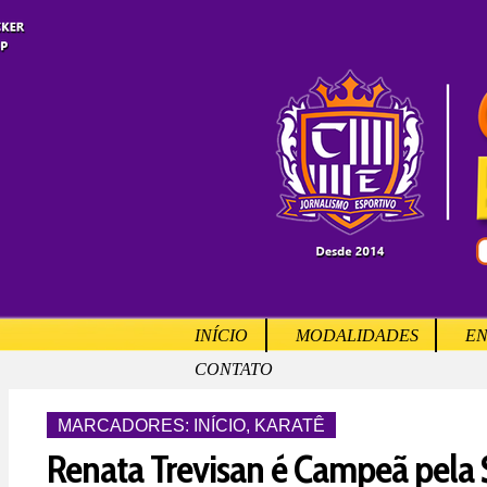
INÍCIO
MODALIDADES
EN
CONTATO
MARCADORES:
INÍCIO
,
KARATÊ
Renata Trevisan é Campeã pela 