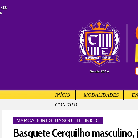
INÍCIO
MODALIDADES
EN
CONTATO
MARCADORES:
BASQUETE
,
INÍCIO
Basquete Cerquilho masculino, 