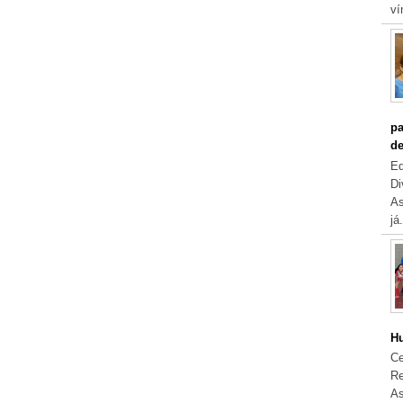
ví
pa
de
Eq
Di
As
já.
Hu
Ce
Re
As