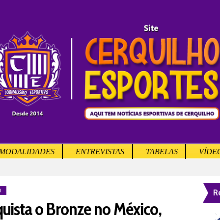
MODALIDADES
ENTREVISTAS
TABELAS
VÍDE
R
O
uista o Bronze no México,