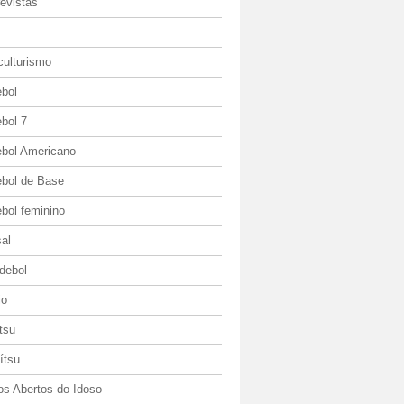
evistas
culturismo
ebol
bol 7
ebol Americano
ebol de Base
bol feminino
al
debol
io
itsu
jítsu
os Abertos do Idoso