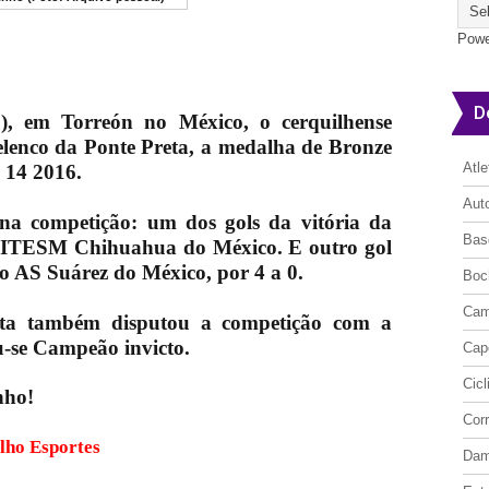
Powe
D
), em Torreón no México, o cerquilhense
lenco da Ponte Preta, a medalha de Bronze
Atl
 14 2016.
Aut
na competição: um dos gols da vitória da
Bas
ITESM Chihuahua do México. E outro gol
 o
AS Suárez do México, por 4 a 0.
Boc
Cam
reta também disputou a competição com a
u-se Campeão invicto.
Cap
Cic
nho!
Cor
ite Cerquilho Esportes
Da