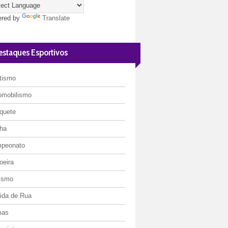
red by
Translate
estaques Esportivos
etismo
omobilismo
quete
ha
peonato
oeira
lismo
rida de Rua
mas