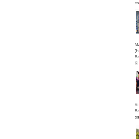
es
Ma
(F
Be
Ki
Re
Be
to