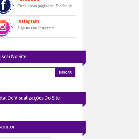
Curta nossa página no Facebook.
Instagram
Siga-nos no Instagram
uscar No Site
tal De Visualizações Do Site
radutor