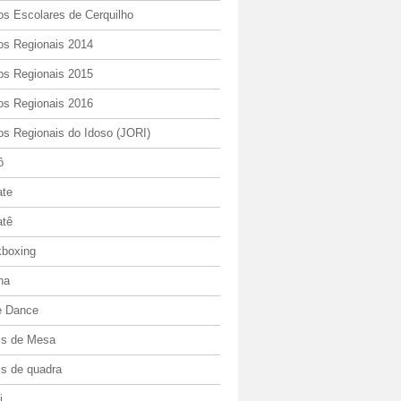
os Escolares de Cerquilho
os Regionais 2014
os Regionais 2015
os Regionais 2016
os Regionais do Idoso (JORI)
ô
ate
atê
kboxing
ha
e Dance
is de Mesa
is de quadra
i