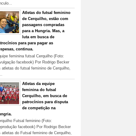
nculo...
Atletas do futsal feminino
de Cerquilho, estão com
passagens compradas
para a Hungria. Mas, a
luta em busca de
trocínios para para pagar as
spesas, continua.
uipe feminina futsal Cerquilho (Foto:
vulgação facebook) Por Rodrigo Becker
 atletas do futsal feminino de Cerquilho,
..
Atletas da equipe
feminina do futsal
Cerquilho, em busca de
patrocínios para disputa
de competição na
ngria.
rquilho Futsal feminino (Foto:
produção facebook) Por Rodrigo Becker
 atletas do Futsal feminino de Cerquilho,