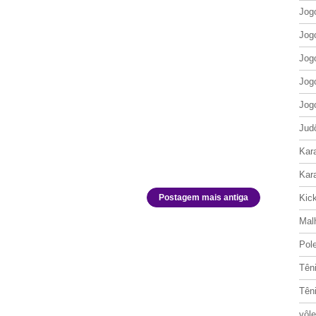
Jog
Jog
Jog
Jog
Jog
Jud
Kar
Kar
Postagem mais antiga
Kic
Mal
Pol
Tên
Tên
vôle