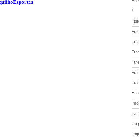
Entr
quilhoEsportes
fi
Fisi
Fut
Fute
Fut
Fut
Fute
Futs
Han
Iníc
jiu-j
Jiu-
Jog