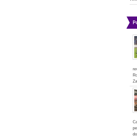
P
re
Ro
Za
Ca
pe
do