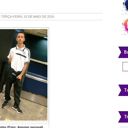
S
TERÇA-FEIRA, 10 DE MAIO DE 2016
B
To
T
nho (Foto: Arquivo pessoal)