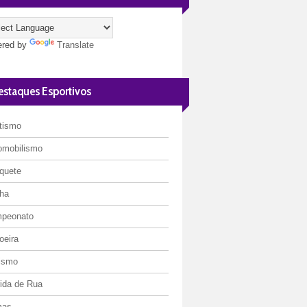
red by
Translate
estaques Esportivos
etismo
omobilismo
quete
ha
peonato
oeira
lismo
rida de Rua
mas