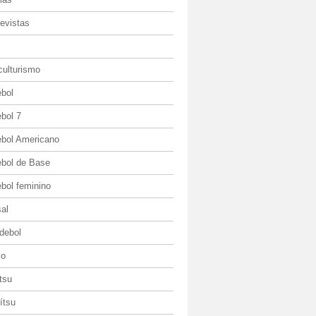
evistas
culturismo
ebol
bol 7
ebol Americano
ebol de Base
bol feminino
al
debol
io
itsu
jítsu