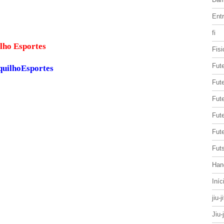
Entr
fi
ite Cerquilho Esportes
Fisi
Fut
quilhoEsportes
Fute
Fut
Fut
Fute
Futs
Han
Iníc
jiu-j
Jiu-