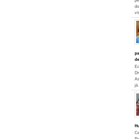
pe
do
ví
pa
de
Eq
Di
As
já.
Hu
Ce
Re