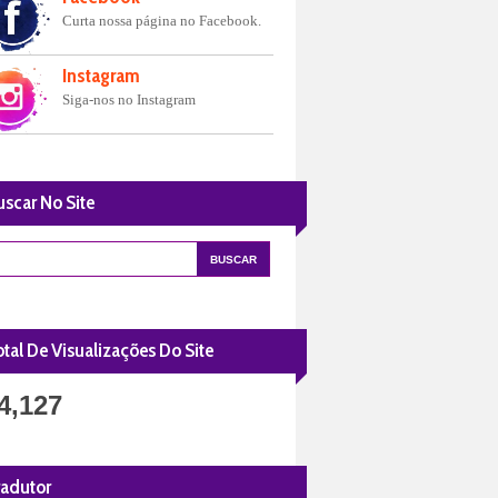
Curta nossa página no Facebook.
Instagram
Siga-nos no Instagram
uscar No Site
tal De Visualizações Do Site
4,127
radutor