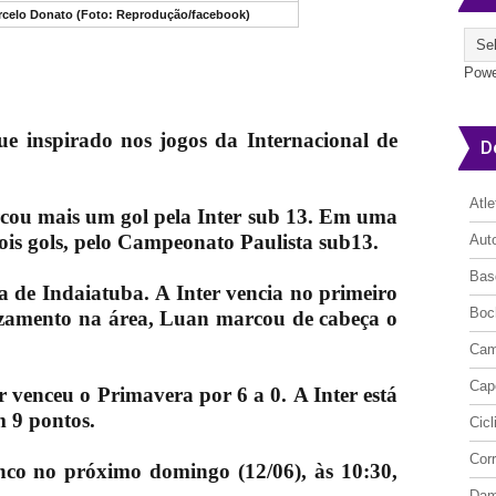
rcelo Donato (Foto: Reprodução/facebook)
Powe
e inspirado nos jogos da Internacional de
D
Atl
cou mais um gol pela Inter sub 13. Em uma
ois gols, pelo Campeonato Paulista sub13.
Aut
Bas
ra de Indaiatuba.
A Inter vencia no primeiro
Boc
uzamento na área, Luan marcou de cabeça o
Cam
Cap
r venceu o Primavera por 6 a 0.
A Inter está
m 9 pontos.
Cic
Cor
nco no próximo domingo (12/06), às 10:30,
Da