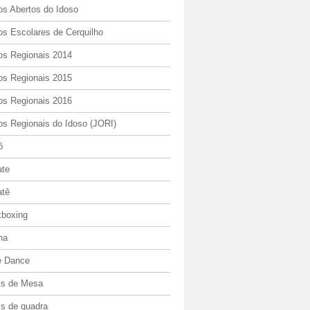
os Abertos do Idoso
os Escolares de Cerquilho
os Regionais 2014
os Regionais 2015
os Regionais 2016
os Regionais do Idoso (JORI)
ô
ate
atê
kboxing
ha
e Dance
is de Mesa
is de quadra