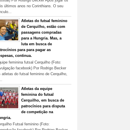
ssoal) Por Rodrigo Becker Após jogar os
is últimos anos no Corinthians. O seu
nculo...
Atletas do futsal feminino
de Cerquilho, estão com
passagens compradas
para a Hungria. Mas, a
luta em busca de
trocínios para para pagar as
spesas, continua.
uipe feminina futsal Cerquilho (Foto:
vulgação facebook) Por Rodrigo Becker
 atletas do futsal feminino de Cerquilho,
..
Atletas da equipe
feminina do futsal
Cerquilho, em busca de
patrocínios para disputa
de competição na
ngria.
rquilho Futsal feminino (Foto:
produção facebook) Por Rodrigo Becker