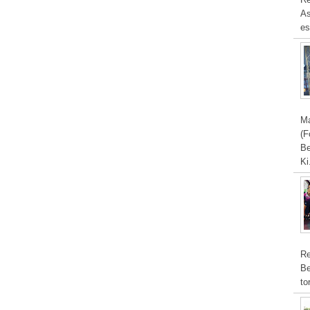
As
es
Ma
(F
Be
Ki
Re
Be
to