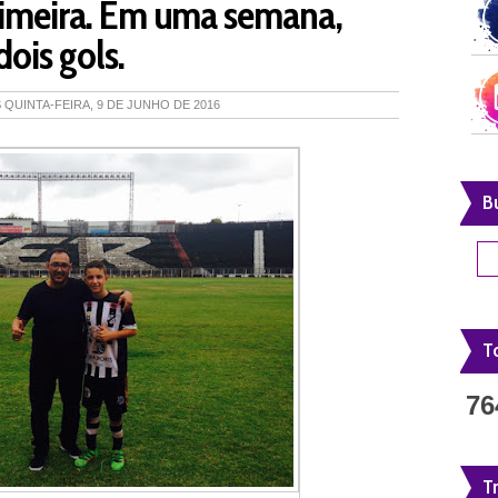
Limeira. Em uma semana,
dois gols.
S
QUINTA-FEIRA, 9 DE JUNHO DE 2016
B
To
76
T