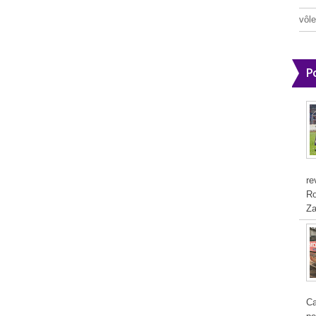
vôle
P
re
Ro
Za
Ca