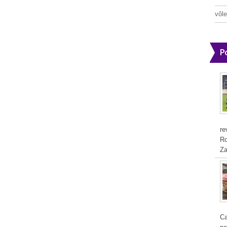
vôle
P
re
Ro
Za
Ca