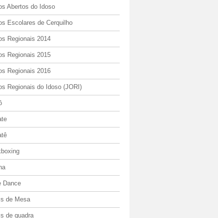
os Abertos do Idoso
os Escolares de Cerquilho
os Regionais 2014
os Regionais 2015
os Regionais 2016
os Regionais do Idoso (JORI)
ô
ate
atê
kboxing
ha
e Dance
is de Mesa
is de quadra