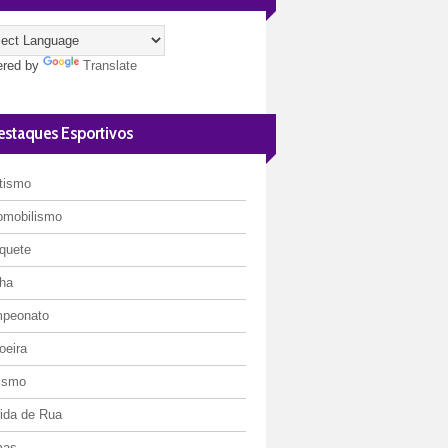
red by
Translate
estaques Esportivos
etismo
omobilismo
quete
ha
peonato
oeira
lismo
rida de Rua
mas