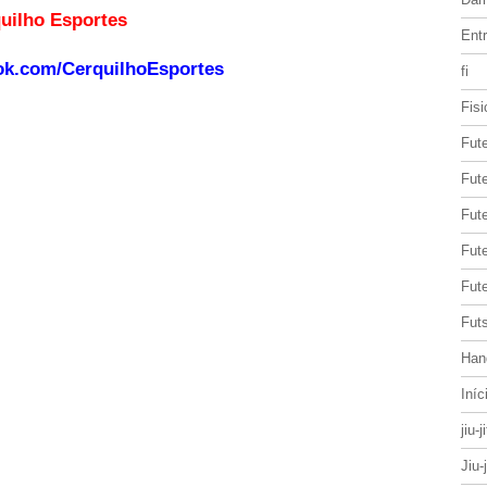
o site Cerquilho Esportes
Entr
ok.com/CerquilhoEsportes
fi
Fisi
Fut
Fute
Fut
Fut
Fute
Futs
Han
Iníc
jiu-j
Jiu-