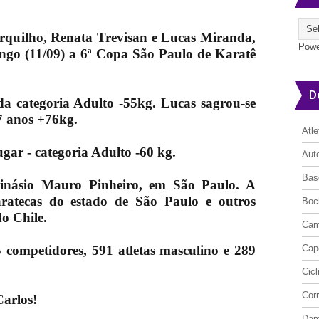
rquilho, Renata Trevisan e Lucas Miranda,
Powe
ngo (11/09) a 6ª Copa São Paulo de Karatê
D
a categoria Adulto -55kg. Lucas sagrou-se
7 anos
+76kg.
Atl
ugar - categoria Adulto -60 kg.
Aut
Bas
inásio Mauro Pinheiro, em São Paulo. A
ratecas do estado de São Paulo e outros
Boc
o Chile.
Cam
 competidores, 591 atletas masculino e 289
Cap
Cic
Cor
Carlos!
Da