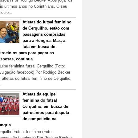
ssoal) Por Rodrigo Becker Após jogar os
is últimos anos no Corinthians. O seu
nculo...
Atletas do futsal feminino
de Cerquilho, estão com
passagens compradas
para a Hungria. Mas, a
luta em busca de
trocínios para para pagar as
spesas, continua.
uipe feminina futsal Cerquilho (Foto:
vulgação facebook) Por Rodrigo Becker
 atletas do futsal feminino de Cerquilho,
..
Atletas da equipe
feminina do futsal
Cerquilho, em busca de
patrocínios para disputa
de competição na
ngria.
rquilho Futsal feminino (Foto:
produção facebook) Por Rodrigo Becker