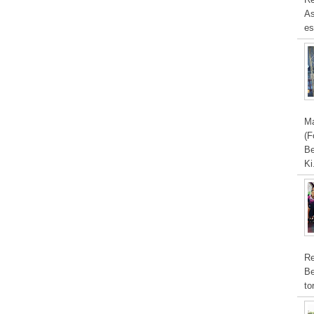
As
es
Ma
(F
Be
Ki
Re
Be
to