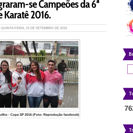
agraram-se Campeões da 6ª
 Karatê 2016.
S
QUINTA-FEIRA, 15 DE SETEMBRO DE 2016
B
To
76
quilho - Copa SP 2016 (Foto: Reprodução facebook)
T