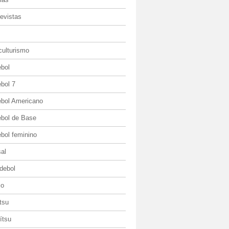
evistas
culturismo
ebol
bol 7
ebol Americano
ebol de Base
bol feminino
al
debol
io
itsu
jítsu