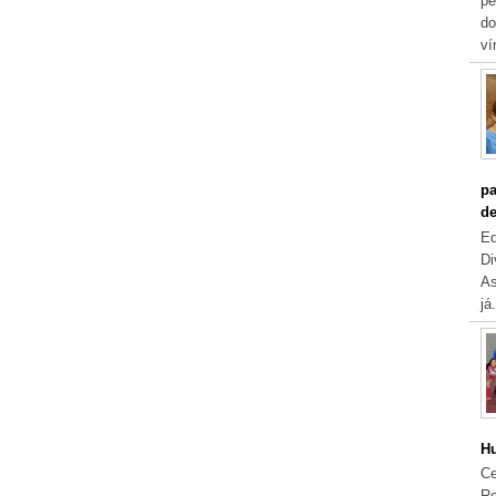
pe
do
ví
pa
de
Eq
Di
As
já.
Hu
Ce
Re