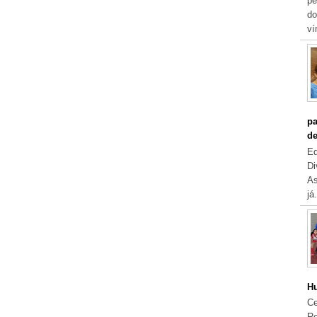
pe
do
ví
pa
de
Eq
Di
As
já.
Hu
Ce
Re