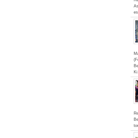
As
es
Ma
(F
Be
Ki
Re
Be
to