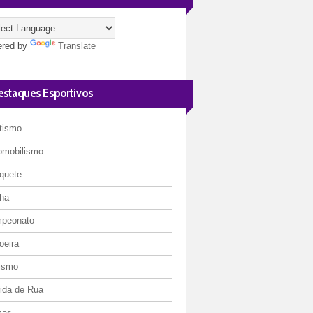
red by
Translate
estaques Esportivos
etismo
omobilismo
quete
ha
peonato
oeira
lismo
rida de Rua
mas