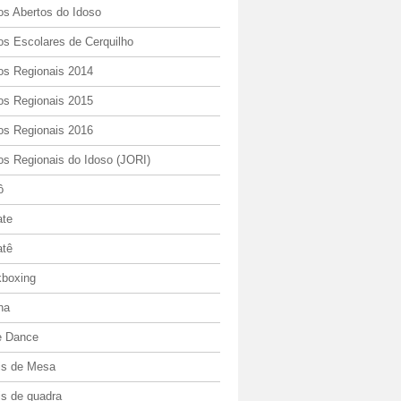
os Abertos do Idoso
os Escolares de Cerquilho
os Regionais 2014
os Regionais 2015
os Regionais 2016
os Regionais do Idoso (JORI)
ô
ate
atê
kboxing
ha
e Dance
is de Mesa
is de quadra