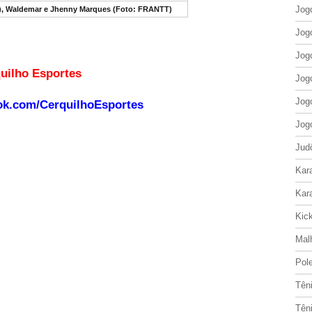
Jog
), Waldemar e Jhenny Marques (Foto: FRANTT)
Jog
Jog
o site Cerquilho Esportes
Jog
Jog
ok.com/CerquilhoEsportes
Jog
Jud
Kar
Kar
Kic
Mal
Pol
Tên
Tên