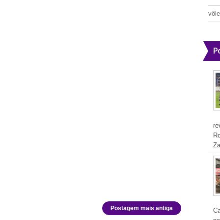
vôle
P
re
Ro
Za
Postagem mais antiga
Ca