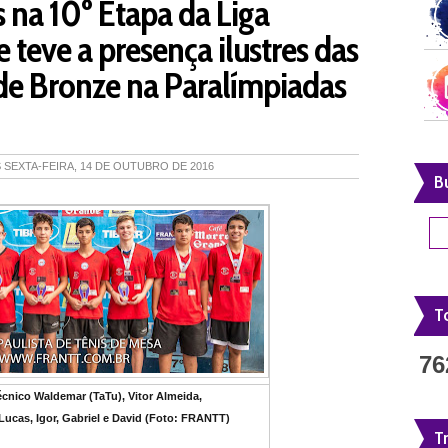
 na 10º Etapa da Liga
e teve a presença ilustres das
de Bronze na Paralímpiadas
S
SEXTA-FEIRA, 14 DE OUTUBRO DE 2016
B
To
76
 Técnico Waldemar (TaTu), Vitor Almeida,
Lucas, Igor, Gabriel e David (Foto: FRANTT)
T