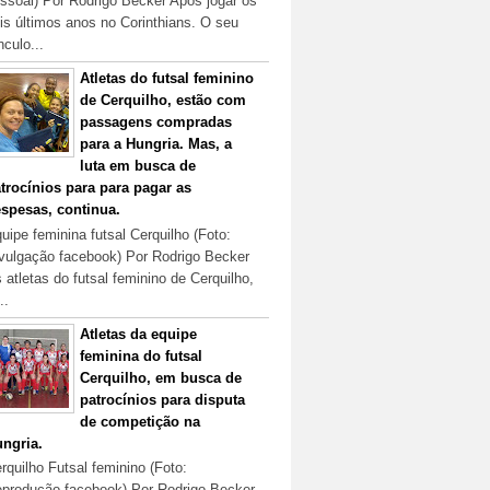
ssoal) Por Rodrigo Becker Após jogar os
is últimos anos no Corinthians. O seu
nculo...
Atletas do futsal feminino
de Cerquilho, estão com
passagens compradas
para a Hungria. Mas, a
luta em busca de
trocínios para para pagar as
spesas, continua.
uipe feminina futsal Cerquilho (Foto:
vulgação facebook) Por Rodrigo Becker
 atletas do futsal feminino de Cerquilho,
..
Atletas da equipe
feminina do futsal
Cerquilho, em busca de
patrocínios para disputa
de competição na
ngria.
rquilho Futsal feminino (Foto:
produção facebook) Por Rodrigo Becker