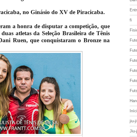
Entr
racicaba, no Ginásio do XV de Piracicaba.
fi
veram a honra de disputar a competição, que
Fisi
e duas atletas da Seleção Brasileira de Tênis
Dani Ruen, que conquistaram o Bronze na
Fut
Fute
Fut
Fut
Fute
Futs
Han
Iníc
jiu-j
Jiu-