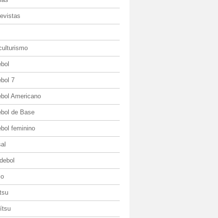
evistas
culturismo
ebol
bol 7
ebol Americano
ebol de Base
bol feminino
al
debol
io
itsu
jítsu