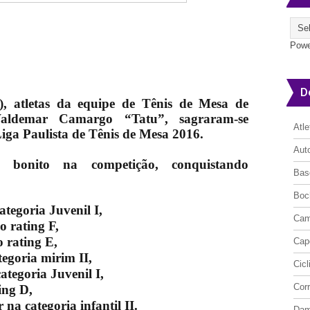
Powe
D
, atletas da equipe de Tênis de Mesa de
Waldemar Camargo “Tatu”, sagraram-se
Atl
iga Paulista de Tênis de Mesa 2016.
Aut
m bonito na competição, conquistando
Bas
Boc
tegoria Juvenil I,
Cam
 rating F,
 rating E,
Cap
egoria mirim II,
Cic
ategoria Juvenil I,
Cor
ing D,
na categoria infantil II.
Da