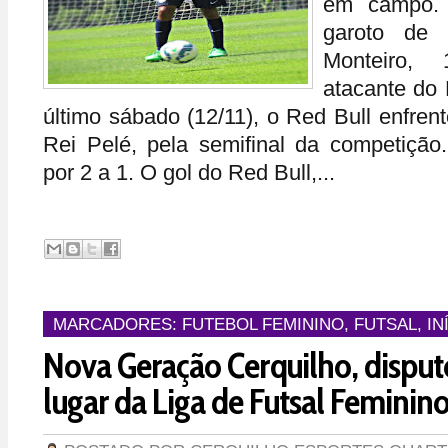
em campo. 
garoto de C
Monteiro,
atacante do 
último sábado (12/11), o Red Bull enfre
Rei Pelé, pela semifinal da competiçã
por 2 a 1. O gol do Red Bull,...
MARCADORES:
FUTEBOL FEMININO
,
FUTSAL
,
IN
Nova Geração Cerquilho, disputo
lugar da Liga de Futsal Feminino