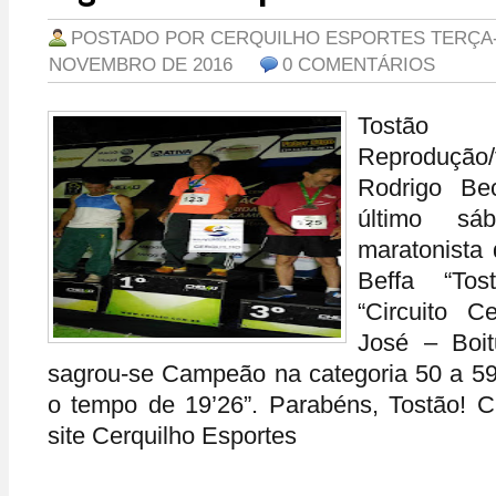
POSTADO POR
CERQUILHO ESPORTES
TERÇA-
NOVEMBRO DE 2016
0 COMENTÁRIOS
Tostão (
Reproduçã
Rodrigo Be
último sá
maratonista 
Beffa “Tos
“Circuito 
José – Boit
sagrou-se Campeão na categoria 50 a 5
o tempo de 19’26”. Parabéns, Tostão! 
site Cerquilho Esportes