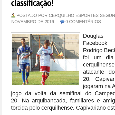
classificação!
POSTADO POR
CERQUILHO ESPORTES
SEGUND
NOVEMBRO DE 2016
0 COMENTÁRIOS
Douglas (
Facebook C
Rodrigo Beck
foi um dia
cerquilhens
atacante d
20. Capiva
jogaram na A
jogo da volta da semifinal do Campeo
20. Na arquibancada, familiares e ami
torcida pelo cerquilhense. Capivariano est