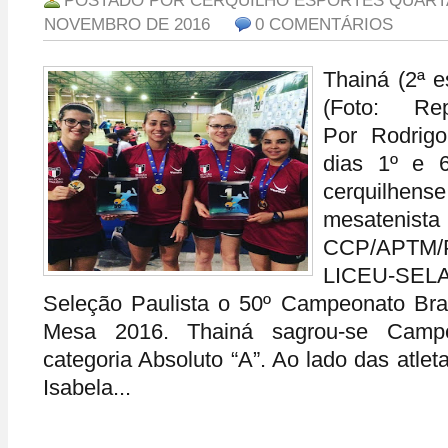
POSTADO POR
CERQUILHO ESPORTES
QUARTA
NOVEMBRO DE 2016
0 COMENTÁRIOS
Thainá (2ª e
(Foto: Rep
Por Rodrig
dias 1º e 
cerquilhen
mesateni
CCP/APTM/
LICEU-SELA
Seleção Paulista o 50º Campeonato Bras
Mesa 2016. Thainá sagrou-se Camp
categoria Absoluto “A”. Ao lado das atlet
Isabela...