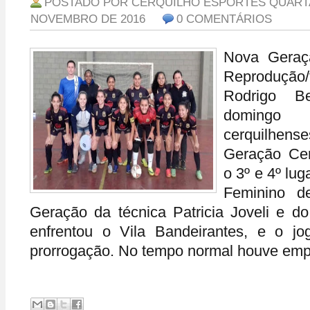
POSTADO POR
CERQUILHO ESPORTES
QUARTA
NOVEMBRO DE 2016
0 COMENTÁRIOS
Nova Geraçã
Reproduçã
Rodrigo B
domingo
cerquilhens
Geração Cer
o 3º e 4º lug
Feminino d
Geração da técnica Patricia Joveli e do
enfrentou o Vila Bandeirantes, e o jo
prorrogação. No tempo normal houve empa