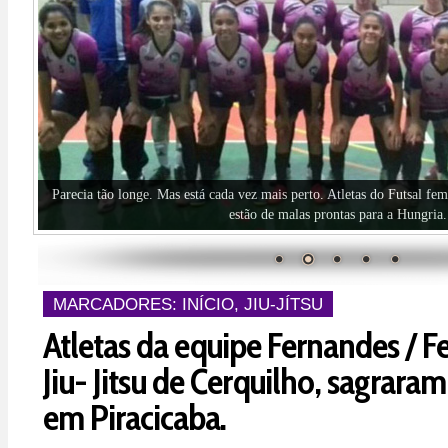
Basquete Cerquilho é vice-campeão!
MARCADORES:
INÍCIO
,
JIU-JÍTSU
Atletas da equipe Fernandes / Fe
Jiu- Jitsu de Cerquilho, sagrar
em Piracicaba.