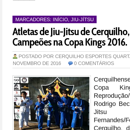
MARCADORES:
INÍCIO
,
JIU-JÍTSU
Atletas de Jiu-Jitsu de Cerquilh
Campeões na Copa Kings 2016.
POSTADO POR
CERQUILHO ESPORTES
QUARTA
NOVEMBRO DE 2016
0 COMENTÁRIOS
Cerquilhens
Copa Kin
Reproduçã
Rodrigo Beck
Jitsu 
Fernandes/
Cerquilho, 