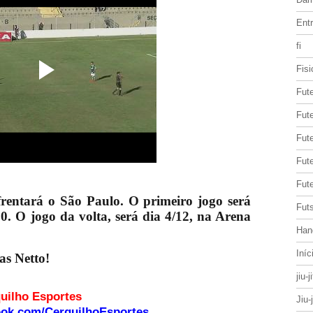
Entr
fi
Fisi
Fut
Fute
Fut
Fut
Fute
frentará o São Paulo. O primeiro jogo será
Futs
00. O jogo da volta, será dia 4/12, na Arena
Han
Iníc
as Netto!
jiu-j
o site Cerquilho Esportes
Jiu-
ook.com/CerquilhoEsportes