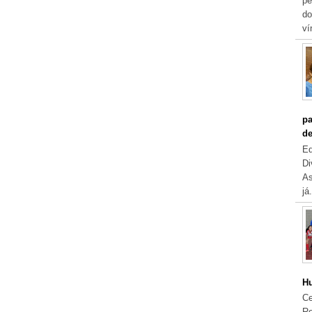
pe
do
ví
pa
de
Eq
Di
As
já.
Hu
Ce
Re