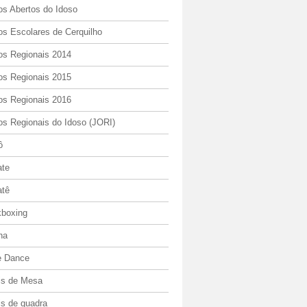
os Abertos do Idoso
os Escolares de Cerquilho
os Regionais 2014
os Regionais 2015
os Regionais 2016
os Regionais do Idoso (JORI)
ô
ate
atê
kboxing
ha
e Dance
is de Mesa
is de quadra