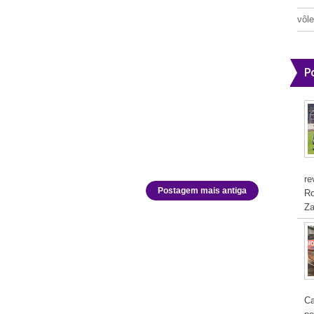
vôle
P
re
Postagem mais antiga
Ro
Za
Ca