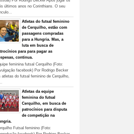
ssoal) Por Rodrigo Becker Após jogar os
is últimos anos no Corinthians. O seu
nculo...
Atletas do futsal feminino
de Cerquilho, estão com
passagens compradas
para a Hungria. Mas, a
luta em busca de
trocínios para para pagar as
spesas, continua.
uipe feminina futsal Cerquilho (Foto:
vulgação facebook) Por Rodrigo Becker
 atletas do futsal feminino de Cerquilho,
..
Atletas da equipe
feminina do futsal
Cerquilho, em busca de
patrocínios para disputa
de competição na
ngria.
rquilho Futsal feminino (Foto:
produção facebook) Por Rodrigo Becker