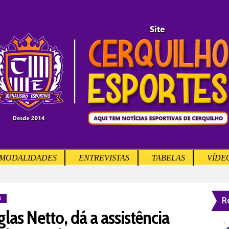
MODALIDADES
ENTREVISTAS
TABELAS
VÍDE
R
O
as Netto, dá a assistência