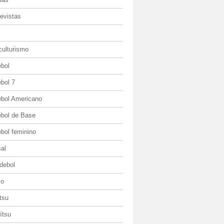
evistas
culturismo
ebol
bol 7
ebol Americano
ebol de Base
bol feminino
al
debol
io
itsu
jítsu