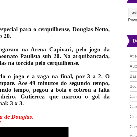
Powe
especial para o cerquilhense, Douglas Netto,
b 20.
D
jogaram na Arena Capivari, pelo jogo da
peonato Paulista sub 20.
Na arquibancada,
Atl
as na torcida pelo cerquilhense.
Aut
do o jogo e a vaga na final, por 3 a 2. O
Bas
mpate. Aos 49 minutos do segundo tempo,
Boc
undo tempo, pegou a bola e cobrou a falta
heiro, Gutierrez, que marcou o gol da
Cam
nal: 3 x 3.
Cap
ia de Douglas.
Cic
M
Cor
Da