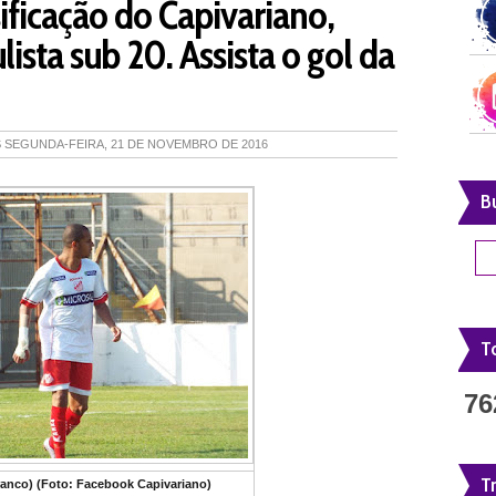
sificação do Capivariano,
lista sub 20. Assista o gol da
S
SEGUNDA-FEIRA, 21 DE NOVEMBRO DE 2016
B
To
76
T
anco) (Foto: Facebook Capivariano)