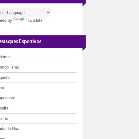
red by
Translate
estaques Esportivos
etismo
omobilismo
quete
ha
peonato
oeira
lismo
rida de Rua
mas