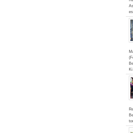
As
es
Ma
(F
Be
Ki
Re
Be
to