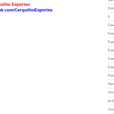
o site Cerquilho Esportes
Entr
ok.com/CerquilhoEsportes
fi
Fisi
Fut
Fute
Fut
Fut
Fute
Futs
Han
Iníc
jiu-j
Jiu-