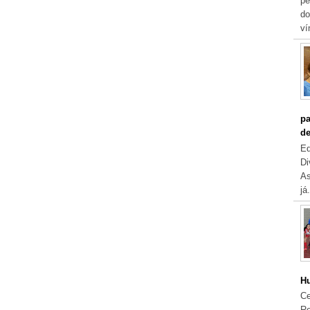
pe
do
ví
pa
de
Eq
Di
As
já.
Hu
Ce
Re