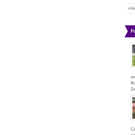
vôle
P
re
Ro
Za
Ca