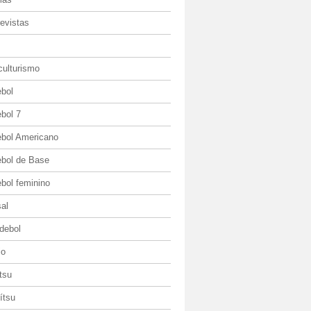
evistas
culturismo
ebol
bol 7
ebol Americano
ebol de Base
bol feminino
al
debol
io
itsu
jítsu