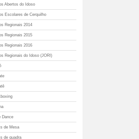
os Abertos do Idoso
os Escolares de Cerquilho
os Regionais 2014
os Regionais 2015
os Regionais 2016
os Regionais do Idoso (JORI)
ô
ate
atê
kboxing
ha
e Dance
is de Mesa
is de quadra