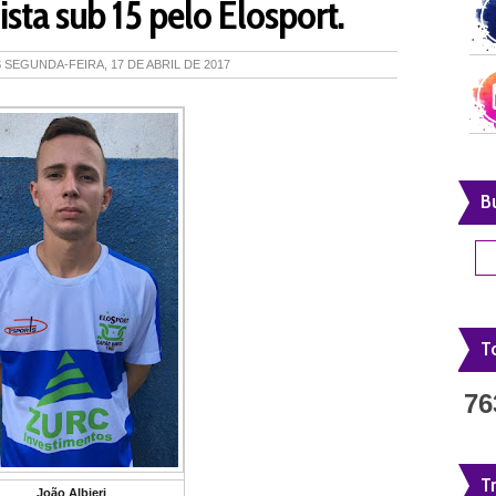
sta sub 15 pelo Elosport.
S
SEGUNDA-FEIRA, 17 DE ABRIL DE 2017
B
To
76
T
João Albieri