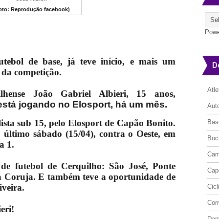
oto: Reprodução facebook)
Powe
tebol de base, já teve início, e mais um
D
a da competição.
Atl
lhense João Gabriel Albieri, 15 anos,
está jogando no Elosport, há um mês.
Aut
ista sub 15, pelo Elosport de Capão Bonito.
Bas
 último sábado (15/04), contra o Oeste, em
Boc
a 1.
Cam
 de futebol de Cerquilho: São José, Ponte
Cap
a Coruja. E também teve a oportunidade de
iveira.
Cic
Cor
eri!
Da