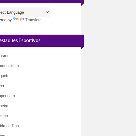
red by
Translate
estaques Esportivos
etismo
omobilismo
quete
ha
peonato
oeira
lismo
rida de Rua
mas