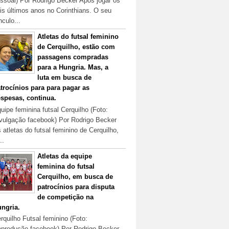
ssoal) Por Rodrigo Becker Após jogar os
is últimos anos no Corinthians. O seu
nculo...
Atletas do futsal feminino
de Cerquilho, estão com
passagens compradas
para a Hungria. Mas, a
luta em busca de
trocínios para para pagar as
spesas, continua.
uipe feminina futsal Cerquilho (Foto:
vulgação facebook) Por Rodrigo Becker
 atletas do futsal feminino de Cerquilho,
..
Atletas da equipe
feminina do futsal
Cerquilho, em busca de
patrocínios para disputa
de competição na
ngria.
rquilho Futsal feminino (Foto:
produção facebook) Por Rodrigo Becker