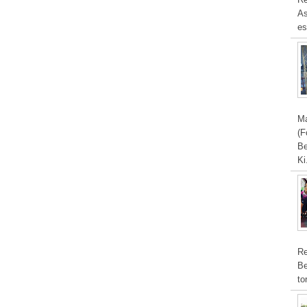
As
es
Ma
(F
Be
Ki
Re
Be
to