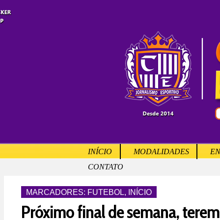
INÍCIO
MODALIDADES
EN
CONTATO
MARCADORES:
FUTEBOL
,
INÍCIO
Próximo final de semana, tere