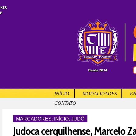
INÍCIO
MODALIDADES
EN
CONTATO
MARCADORES:
INÍCIO
,
JUDÔ
Judoca cerquilhense, Marcelo Zan