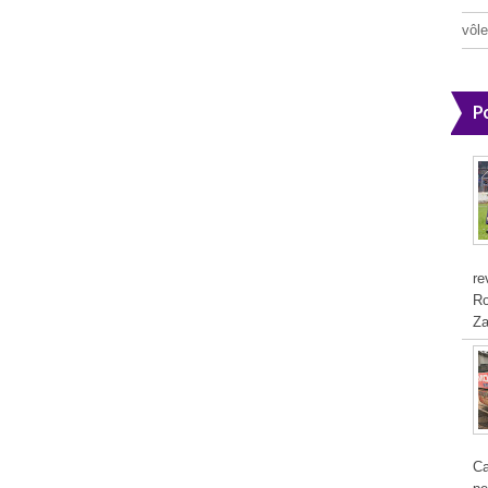
vôle
P
re
Ro
Za
Ca