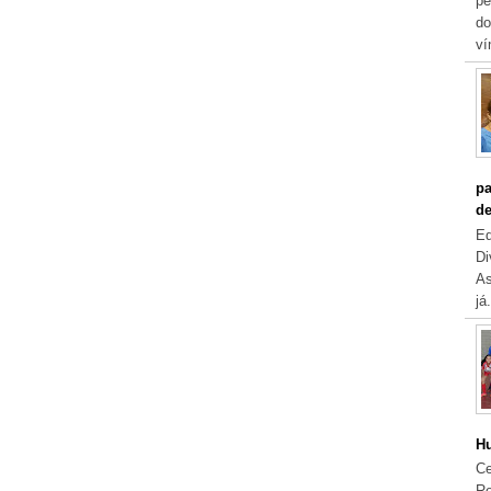
pe
do
ví
pa
de
Eq
Di
As
já.
Hu
Ce
Re