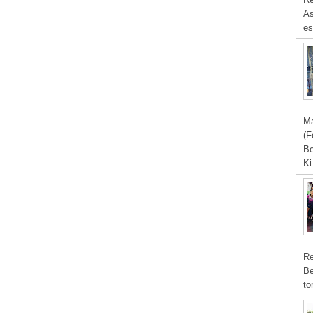
As
es
Ma
(F
Be
Ki
Re
Be
to