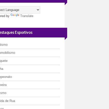
red by
Translate
estaques Esportivos
etismo
omobilismo
quete
ha
peonato
oeira
lismo
rida de Rua
mas