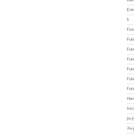
Entr
fi
Fisi
Fut
Fute
Fut
Fut
Fute
Futs
Han
Iníc
jiu-j
Jiu-