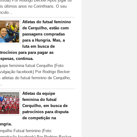
ssoal) Por Rodrigo Becker Após jogar os
is últimos anos no Corinthians. O seu
nculo...
Atletas do futsal feminino
de Cerquilho, estão com
passagens compradas
para a Hungria. Mas, a
luta em busca de
trocínios para para pagar as
spesas, continua.
uipe feminina futsal Cerquilho (Foto:
vulgação facebook) Por Rodrigo Becker
 atletas do futsal feminino de Cerquilho,
..
Atletas da equipe
feminina do futsal
Cerquilho, em busca de
patrocínios para disputa
de competição na
ngria.
rquilho Futsal feminino (Foto:
produção facebook) Por Rodrigo Becker