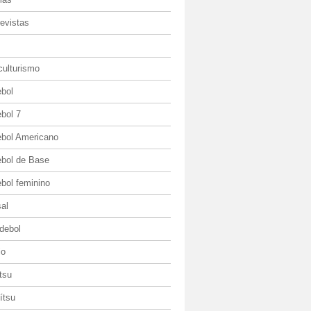
evistas
culturismo
ebol
bol 7
ebol Americano
ebol de Base
bol feminino
al
debol
io
itsu
jítsu