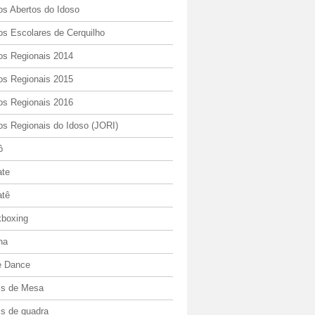
os Abertos do Idoso
os Escolares de Cerquilho
os Regionais 2014
os Regionais 2015
os Regionais 2016
os Regionais do Idoso (JORI)
ô
ate
atê
kboxing
ha
e Dance
is de Mesa
is de quadra