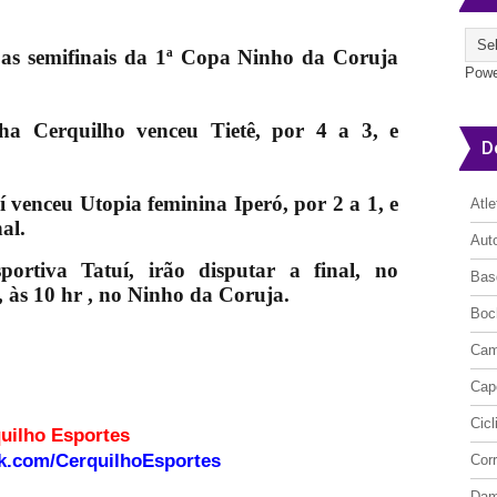
 as semifinais da 1ª Copa Ninho da Coruja
Powe
ha Cerquilho venceu Tietê, por 4 a 3, e
D
 venceu Utopia feminina Iperó, por 2 a 1, e
Atl
al.
Aut
ortiva Tatuí, irão disputar a final, no
Bas
 às 10 hr , no Ninho da Coruja.
Boc
Cam
Cap
Cic
o site Cerquilho Esportes
k.com/CerquilhoEsportes
Cor
Da