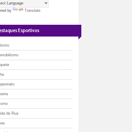
red by
Translate
estaques Esportivos
etismo
omobilismo
quete
ha
peonato
oeira
lismo
rida de Rua
mas