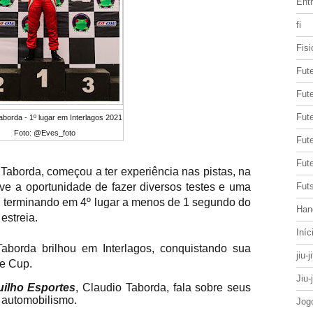
Entr
fi
Fisi
Fut
Fute
Fut
aborda - 1º lugar em Interlagos 2021
Foto: @Eves_foto
Fut
Fute
aborda, começou a ter experiência nas pistas, na 
eve a oportunidade de fazer diversos testes e uma 
Futs
, terminando em 4º lugar a menos de 1 segundo do 
Han
estreia.
Iníc
borda brilhou em Interlagos, conquistando sua 
jiu-j
ce Cup.
Jiu-
uilho Esportes
, Claudio Taborda, fala sobre seus
e automobilismo.
Jog