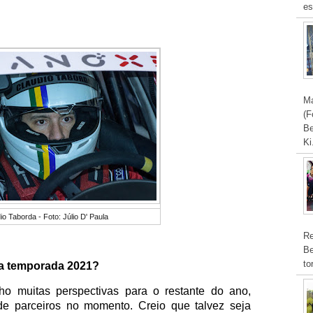
es
Ma
(F
Be
Ki
io Taborda - Foto: Júlio D' Paula
Re
Be
to
da temporada 2021?
ho muitas perspectivas para o restante do ano,
 de parceiros no momento. Creio que talvez seja