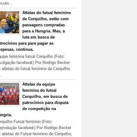
nculo...
Atletas do futsal feminino
de Cerquilho, estão com
passagens compradas
para a Hungria. Mas, a
luta em busca de
trocínios para para pagar as
spesas, continua.
uipe feminina futsal Cerquilho (Foto:
vulgação facebook) Por Rodrigo Becker
 atletas do futsal feminino de Cerquilho,
..
Atletas da equipe
feminina do futsal
Cerquilho, em busca de
patrocínios para disputa
de competição na
ngria.
rquilho Futsal feminino (Foto:
produção facebook) Por Rodrigo Becker
 atletas do Futsal feminino de Cerquilho,