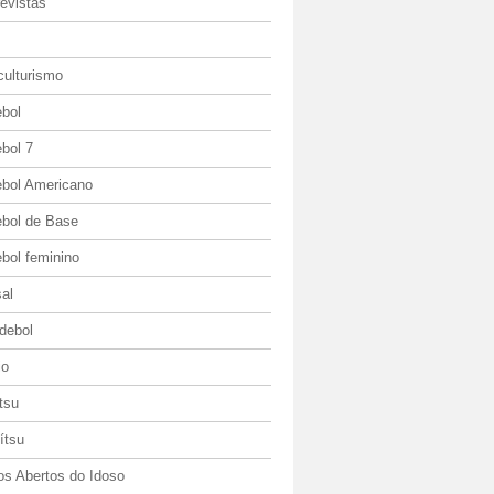
evistas
culturismo
ebol
bol 7
ebol Americano
ebol de Base
bol feminino
al
debol
io
itsu
jítsu
os Abertos do Idoso