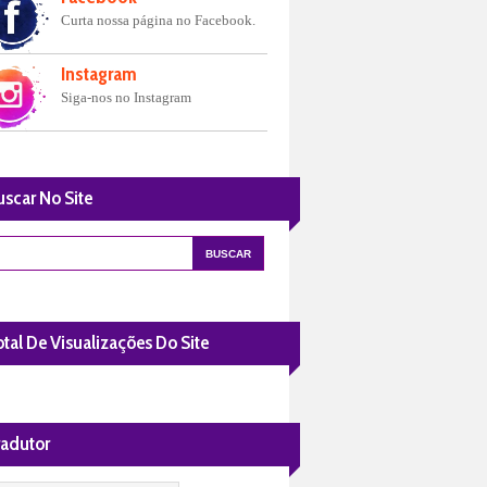
Curta nossa página no Facebook.
Instagram
Siga-nos no Instagram
uscar No Site
tal De Visualizações Do Site
radutor