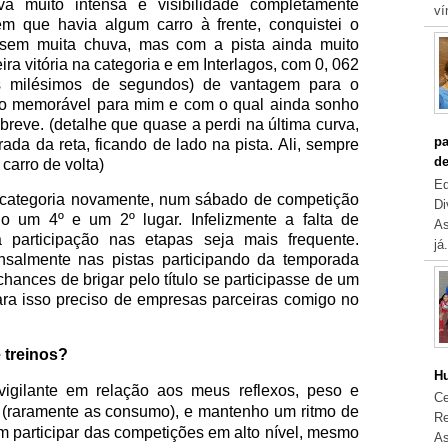
va muito intensa e visibilidade completamente
ví
 que havia algum carro à frente, conquistei o
á sem muita chuva, mas com a pista ainda muito
ira vitória na categoria e em Interlagos, com 0, 062
s milésimos de segundos) de vantagem para o
 memorável para mim e com o qual ainda sonho
breve. (detalhe que quase a perdi na última curva,
pa
ada da reta, ficando de lado na pista. Ali, sempre
de
carro de volta)
Eq
 categoria novamente, num sábado de competição
Di
o um 4º e um 2º lugar. Infelizmente a falta de
As
 participação nas etapas seja mais frequente.
já.
nsalmente nas pistas participando da temporada
 chances de brigar pelo título se participasse de um
para isso preciso de empresas parceiras comigo no
 treinos?
Hu
gilante em relação aos meus reflexos, peso e
Ce
s (raramente as consumo), e mantenho um ritmo de
Re
m participar das competições em alto nível, mesmo
As