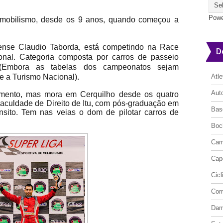
Powe
tomobilismo, desde os 9 anos, quando começou a
hense Claudio Taborda, está competindo na Race
D
onal. Categoria composta por carros de passeio
 (Embora as tabelas dos campeonatos sejam
e a Turismo Nacional).
Atl
Aut
cimento, mas mora em Cerquilho desde os quatro
aculdade de Direito de Itu, com pós-graduação em
Bas
sito. Tem nas veias o dom de pilotar carros de
Boc
Cam
Cap
Cic
Cor
Da