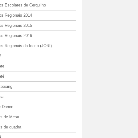
os Escolares de Cerquilho
os Regionais 2014
os Regionais 2015
os Regionais 2016
os Regionais do Idoso (JORI)
ô
ate
atê
kboxing
ha
e Dance
is de Mesa
is de quadra
i