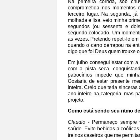
Na primeira corrida, sob chu
comprometida nos momentos em
terceiro lugar. Na segunda, j
molhada e lisa, veio minha prime
segundos (ou sessenta e doi
segundo colocado. Um momento
as vezes. Pretendo repeti-lo em 
quando o carro derrapou na entr
digo que foi Deus quem trouxe o 
Em julho consegui estar com a
com a pista seca, conquistand
patrocínios impede que minha
Gostaria de estar presente me
inteira. Creio que teria sinceras
ano inteiro na categoria, mas 
projeto.
Como está sendo seu ritmo de
Claudio
- Permaneço sempre vi
saúde. Evito bebidas alcoólica
treinos caseiros que me permita