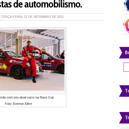
stas de automobilismo.
S
TERÇA-FEIRA, 21 DE SETEMBRO DE 2021
B
To
orda com seu atual carro na Race Cup
Foto: Everton Eifert
T