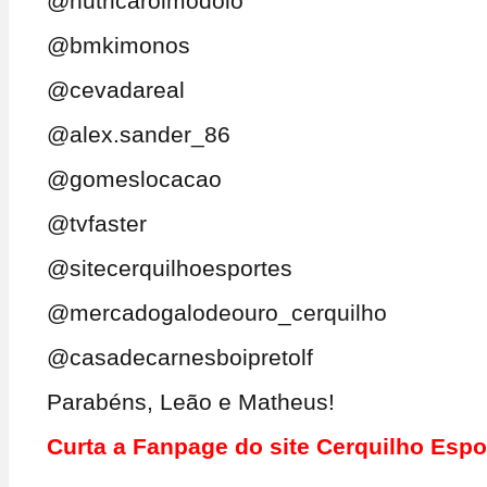
@nutricarolmodolo
@bmkimonos
@cevadareal
@alex.sander_86
@gomeslocacao
@tvfaster
@sitecerquilhoesportes
@mercadogalodeouro_cerquilho
@casadecarnesboipretolf
Parabéns, Leão e Matheus!
Curta a Fanpage do site Cerquilho Esp