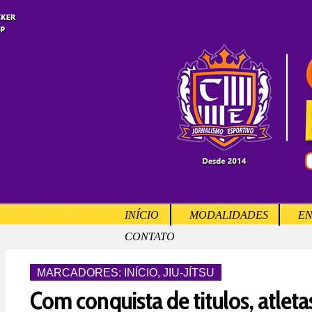
INÍCIO
MODALIDADES
EN
CONTATO
MARCADORES:
INÍCIO
,
JIU-JÍTSU
Com conquista de titulos, atleta