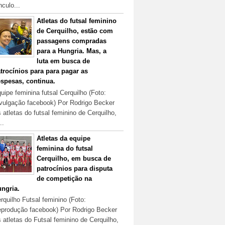
nculo...
Atletas do futsal feminino
de Cerquilho, estão com
passagens compradas
para a Hungria. Mas, a
luta em busca de
trocínios para para pagar as
spesas, continua.
uipe feminina futsal Cerquilho (Foto:
vulgação facebook) Por Rodrigo Becker
 atletas do futsal feminino de Cerquilho,
..
Atletas da equipe
feminina do futsal
Cerquilho, em busca de
patrocínios para disputa
de competição na
ngria.
rquilho Futsal feminino (Foto:
produção facebook) Por Rodrigo Becker
 atletas do Futsal feminino de Cerquilho,