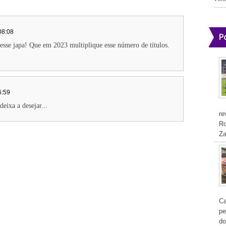
08:08
P
esse japa! Que em 2023 multiplique esse número de títulos.
6:59
eixa a desejar...
re
Ro
Za
Ca
pe
do