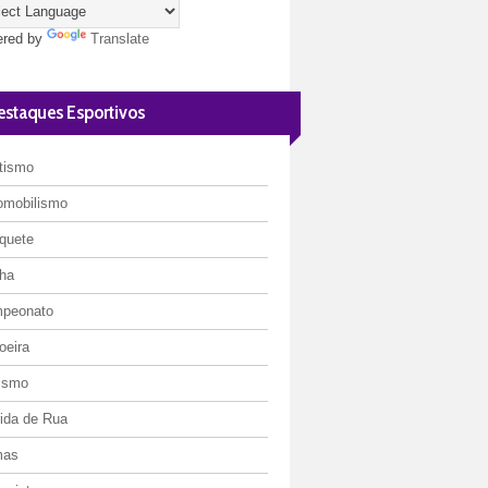
red by
Translate
estaques Esportivos
etismo
omobilismo
quete
ha
peonato
oeira
lismo
rida de Rua
mas