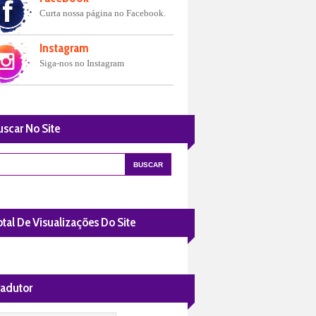
Curta nossa página no Facebook.
Instagram
Siga-nos no Instagram
uscar No Site
tal De Visualizações Do Site
radutor