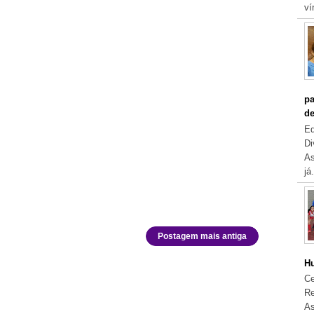
ví
pa
de
Eq
Di
As
já.
Postagem mais antiga
Hu
Ce
Re
As