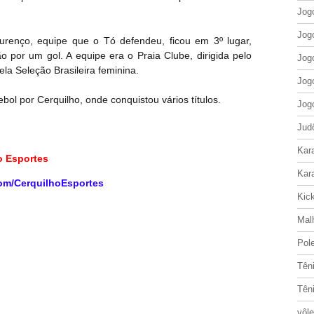
Jog
Jog
renço, equipe que o Tó defendeu, ficou em 3º lugar,
o por um gol. A equipe era o Praia Clube, dirigida pelo
Jog
a Seleção Brasileira feminina.
Jog
ol por Cerquilho, onde conquistou vários títulos.
Jog
Jud
Kar
ho Esportes
Kar
om/CerquilhoEsportes
Kic
Mal
Pol
Tên
Tên
vôle