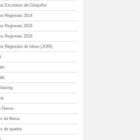
os Escolares de Cerquilho
os Regionais 2014
os Regionais 2015
os Regionais 2016
os Regionais do Idoso (JORI)
ô
ate
atê
kboxing
ha
e Dance
is de Mesa
is de quadra
i