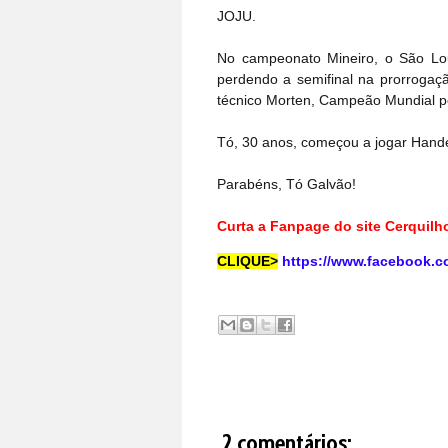
JOJU.
No campeonato Mineiro, o São Lou
perdendo a semifinal na prorrogaçã
técnico Morten, Campeão Mundial pel
Tó, 30 anos, começou a jogar Handeb
Parabéns, Tó Galvão!
Curta a Fanpage do site Cerquil
CLIQUE>
https://www.facebook.c
2 comentários: