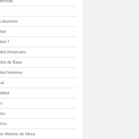
evistas
culturismo
ebol
bol 7
ebol Americano
ebol de Base
bol feminino
al
debol
io
itsu
jítsu
os Abertos do Idoso