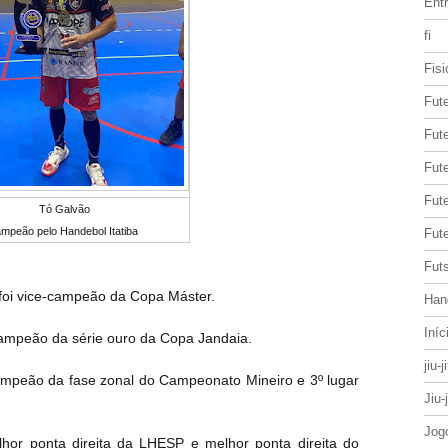
Entr
fi
Fisi
Fut
Fute
Fut
Fut
Tó Galvão
mpeão pelo Handebol Itatiba
Fute
Futs
 foi vice-campeão da Copa Máster.
Han
Iníc
campeão da série ouro da Copa Jandaia.
jiu-j
ampeão da fase zonal do Campeonato Mineiro e 3º lugar
Jiu-
Jog
lhor ponta direita da LHESP e melhor ponta direita do