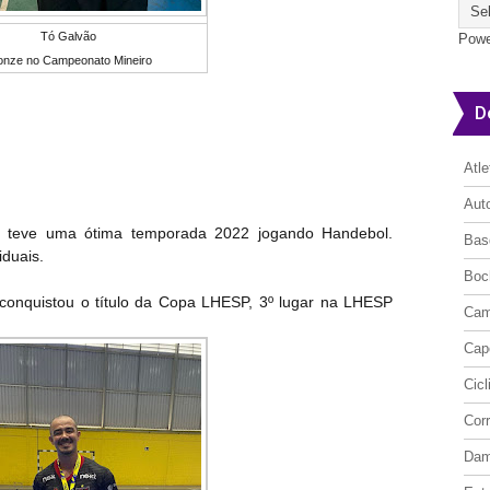
Tó Galvão
Powe
onze no Campeonato Mineiro
D
Atl
Aut
o, teve uma ótima temporada 2022 jogando Handebol.
Bas
iduais.
Boc
 conquistou o título da Copa LHESP, 3º lugar na LHESP
Cam
Cap
Cic
Cor
Da