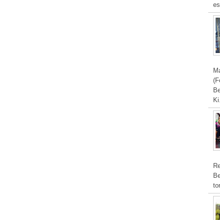
es
Ma
(F
Be
Ki
Re
Be
to