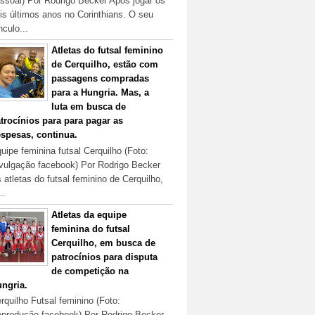
ssoal) Por Rodrigo Becker Após jogar os
is últimos anos no Corinthians. O seu
nculo...
Atletas do futsal feminino
de Cerquilho, estão com
passagens compradas
para a Hungria. Mas, a
luta em busca de
trocínios para para pagar as
spesas, continua.
uipe feminina futsal Cerquilho (Foto:
vulgação facebook) Por Rodrigo Becker
 atletas do futsal feminino de Cerquilho,
..
Atletas da equipe
feminina do futsal
Cerquilho, em busca de
patrocínios para disputa
de competição na
ngria.
rquilho Futsal feminino (Foto:
produção facebook) Por Rodrigo Becker