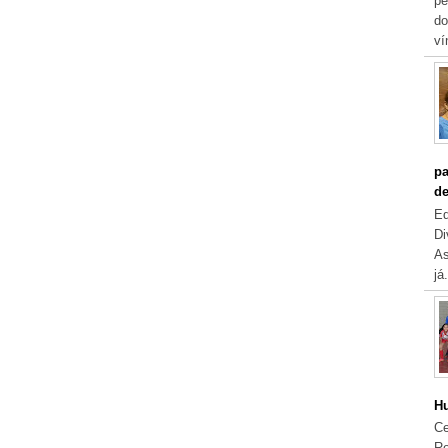
pe
do
ví
pa
de
Eq
Di
As
já.
Hu
Ce
Re