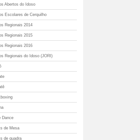
os Abertos do Idoso
os Escolares de Cerquilho
os Regionais 2014
os Regionais 2015
os Regionais 2016
os Regionais do Idoso (JORI)
ô
ate
atê
kboxing
ha
e Dance
is de Mesa
is de quadra