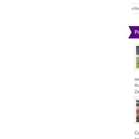
vôle
P
re
Ro
Za
Ca