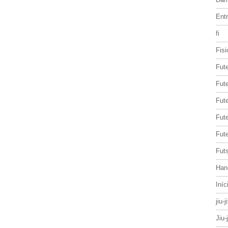
Entr
fi
Fisi
Fut
Fute
Fut
Fut
Fute
Futs
Han
Iníc
jiu-j
Jiu-