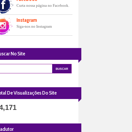
Curta nossa página no Facebook.
Instagram
Siga-nos no Instagram
uscar No Site
tal De Visualizações Do Site
4,171
radutor