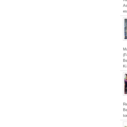
As
es
Ma
(F
Be
Ki
Re
Be
to