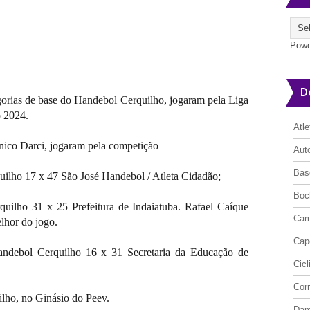
Powe
D
gorias de base do Handebol Cerquilho, jogaram pela Liga
o 2024.
Atl
nico Darci, jogaram pela competição
Aut
Bas
ilho 17 x 47 São José Handebol / Atleta Cidadão;
Boc
uilho 31 x 25 Prefeitura de Indaiatuba. Rafael Caíque
Cam
lhor do jogo.
Cap
ndebol Cerquilho 16 x 31 Secretaria da Educação de
Cic
Cor
lho, no Ginásio do Peev.
Da