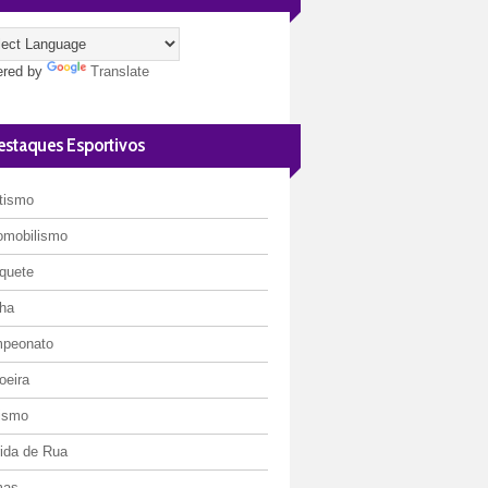
red by
Translate
estaques Esportivos
etismo
omobilismo
quete
ha
peonato
oeira
lismo
rida de Rua
mas