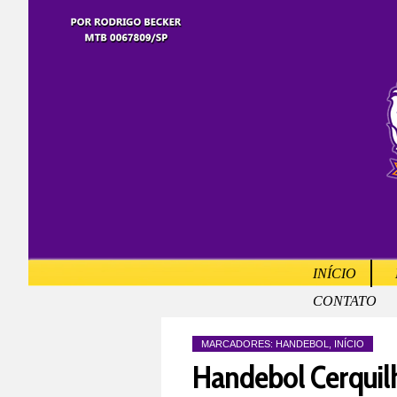
INÍCIO
CONTATO
MARCADORES:
HANDEBOL
,
INÍCIO
Handebol Cerquil