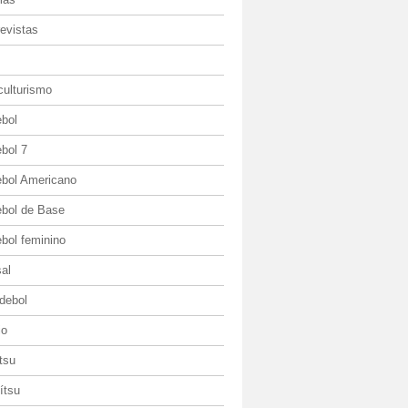
evistas
culturismo
ebol
bol 7
ebol Americano
ebol de Base
bol feminino
al
debol
io
itsu
jítsu