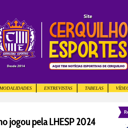
MODALIDADES
ENTREVISTAS
TABELAS
VÍDE
R
ho jogou pela LHESP 2024