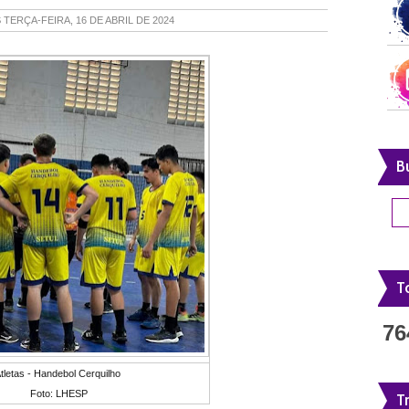
S
TERÇA-FEIRA, 16 DE ABRIL DE 2024
B
To
76
tletas - Handebol Cerquilho
Foto: LHESP
T