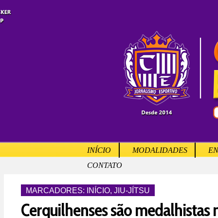
INÍCIO
MODALIDADES
EN
CONTATO
MARCADORES:
INÍCIO
,
JIU-JÍTSU
Cerquilhenses são medalhistas 