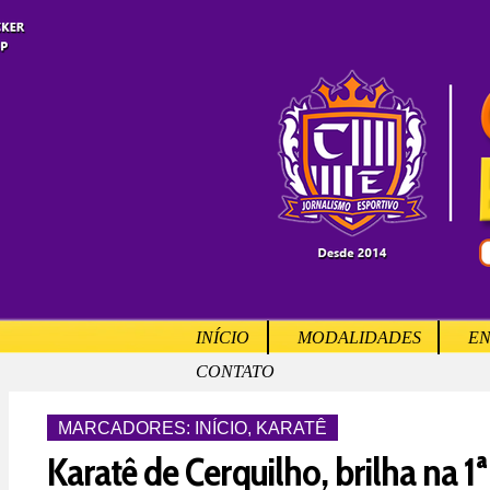
INÍCIO
MODALIDADES
EN
CONTATO
MARCADORES:
INÍCIO
,
KARATÊ
Karatê de Cerquilho, brilha na 1