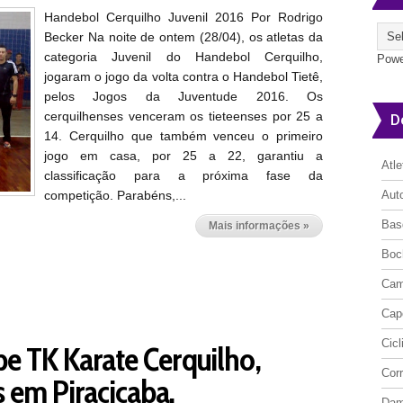
Handebol Cerquilho Juvenil 2016 Por Rodrigo
Becker Na noite de ontem (28/04), os atletas da
categoria Juvenil do Handebol Cerquilho,
Powe
jogaram o jogo da volta contra o Handebol Tietê,
pelos Jogos da Juventude 2016. Os
cerquilhenses venceram os tieteenses por 25 a
D
14. Cerquilho que também venceu o primeiro
jogo em casa, por 25 a 22, garantiu a
Atl
classificação para a próxima fase da
competição. Parabéns,...
Aut
Bas
Mais informações »
Boc
Cam
Cap
Cic
pe TK Karate Cerquilho,
Cor
s em Piracicaba.
Da