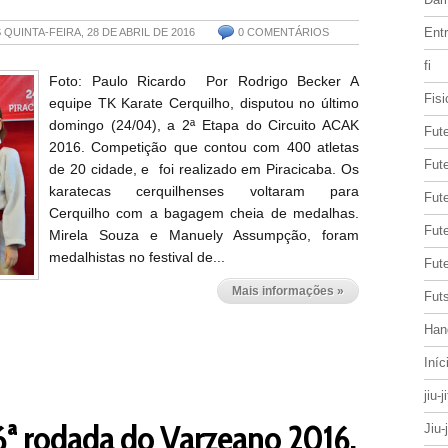
Entr
S
QUINTA-FEIRA, 28 DE ABRIL DE 2016
0 COMENTÁRIOS
fi
Foto: Paulo Ricardo Por Rodrigo Becker A
Fisi
equipe TK Karate Cerquilho, disputou no último
domingo (24/04), a 2ª Etapa do Circuito ACAK
Fut
2016. Competição que contou com 400 atletas
Fute
de 20 cidade, e foi realizado em Piracicaba. Os
karatecas cerquilhenses voltaram para
Fut
Cerquilho com a bagagem cheia de medalhas.
Fut
Mirela Souza e Manuely Assumpção, foram
medalhistas no festival de...
Fute
Mais informações »
Futs
Han
Iníc
jiu-j
 6ª rodada do Varzeano 2016.
Jiu-