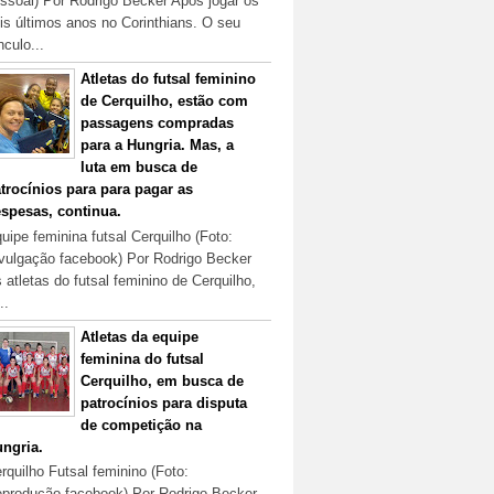
ssoal) Por Rodrigo Becker Após jogar os
is últimos anos no Corinthians. O seu
nculo...
Atletas do futsal feminino
de Cerquilho, estão com
passagens compradas
para a Hungria. Mas, a
luta em busca de
trocínios para para pagar as
spesas, continua.
uipe feminina futsal Cerquilho (Foto:
vulgação facebook) Por Rodrigo Becker
 atletas do futsal feminino de Cerquilho,
..
Atletas da equipe
feminina do futsal
Cerquilho, em busca de
patrocínios para disputa
de competição na
ngria.
rquilho Futsal feminino (Foto:
produção facebook) Por Rodrigo Becker