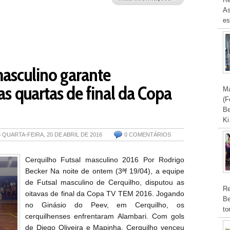
As
es
masculino garante
 as quartas de final da Copa
Ma
(F
Be
Ki
S
QUARTA-FEIRA, 20 DE ABRIL DE 2016
0 COMENTÁRIOS
Cerquilho Futsal masculino 2016 Por Rodrigo
Becker Na noite de ontem (3ªf 19/04), a equipe
de Futsal masculino de Cerquilho, disputou as
Re
oitavas de final da Copa TV TEM 2016. Jogando
Be
no Ginásio do Peev, em Cerquilho, os
to
cerquilhenses enfrentaram Alambari. Com gols
de Diego Oliveira e Mapinha, Cerquilho venceu