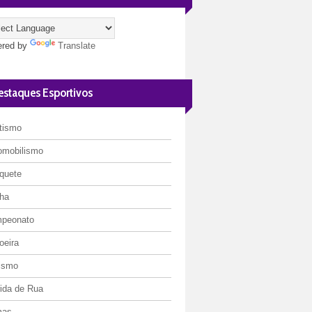
red by
Translate
estaques Esportivos
etismo
omobilismo
quete
ha
peonato
oeira
lismo
rida de Rua
mas