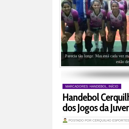
Parecia tão longe. Mas está cada vez m
estão d
MARCADORES:
HANDEBOL
,
INÍCIO
Handebol Cerquilh
dos Jogos da Juve
POSTADO POR
CERQUILHO ESPORTE