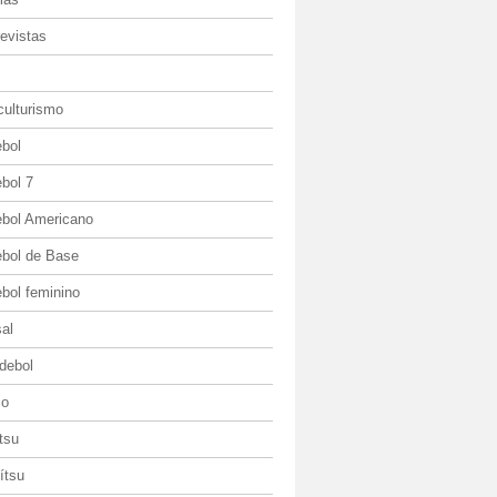
evistas
culturismo
ebol
bol 7
ebol Americano
ebol de Base
bol feminino
al
debol
io
itsu
jítsu