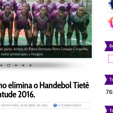
B
ais perto. Atletas do Futsal feminino Nova Geração Cerquilho,
e malas prontas para a Hungria.
To
o elimina o Handebol Tietê
ntude 2016.
76
S
SEXTA-FEIRA, 29 DE ABRIL DE 2016
0 COMENTÁRIOS
T