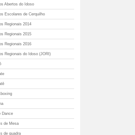
os Abertos do Idoso
os Escolares de Cerquilho
os Regionais 2014
os Regionais 2015
os Regionais 2016
os Regionais do Idoso (JORI)
ô
ate
atê
kboxing
ha
e Dance
is de Mesa
is de quadra