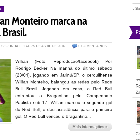
vôle
O
ian Monteiro marca na
 Brasil.
P
S
SEGUNDA-FEIRA, 25 DE ABRIL DE 2016
0 COMENTÁRIOS
Willian (Foto: Reprodução/facebook) Por
Rodrigo Becker Na manhã do último sábado
(23/04), jogando em Jarinú/SP, o cerquilhense
re
Willian Monteiro, balançou as redes pelo Rede
Ro
Bull Brasil. Jogando em casa, o Red Bull
Za
enfrentou o Bragantino pelo Campeonato
Paulista sub 17. Willian marcou o segundo gol
do Red Bull, e deu assistência para o primeiro
gol. O Red Bull venceu o Bragantino...
Mais informações »
Ca