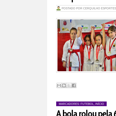
POSTADO POR
CERQUILHO ESPORTE
MARCADORES:
FUTEBOL
,
INÍCIO
A bola rolou pela