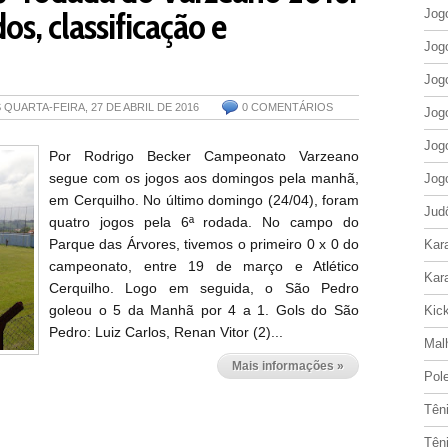
os, classificação e
Jog
Jog
Jog
S
QUARTA-FEIRA, 27 DE ABRIL DE 2016
0 COMENTÁRIOS
Jog
Jog
Por Rodrigo Becker Campeonato Varzeano
segue com os jogos aos domingos pela manhã,
Jog
em Cerquilho. No último domingo (24/04), foram
Jud
quatro jogos pela 6ª rodada. No campo do
Parque das Árvores, tivemos o primeiro 0 x 0 do
Kar
campeonato, entre 19 de março e Atlético
Kar
Cerquilho. Logo em seguida, o São Pedro
goleou o 5 da Manhã por 4 a 1. Gols do São
Kic
Pedro: Luiz Carlos, Renan Vitor (2)...
Mal
Mais informações »
Pol
Tên
Tên