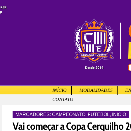
INÍCIO
MODALIDADES
EN
CONTATO
MARCADORES:
CAMPEONATO
,
FUTEBOL
,
INÍCIO
Vai começar a Copa Cerquilho 