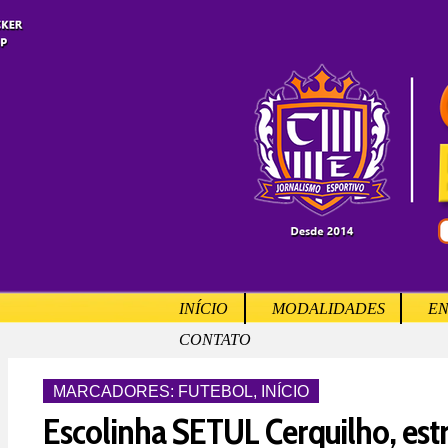
INÍCIO
MODALIDADES
EN
CONTATO
MARCADORES:
FUTEBOL
,
INÍCIO
Escolinha SETUL Cerquilho, est