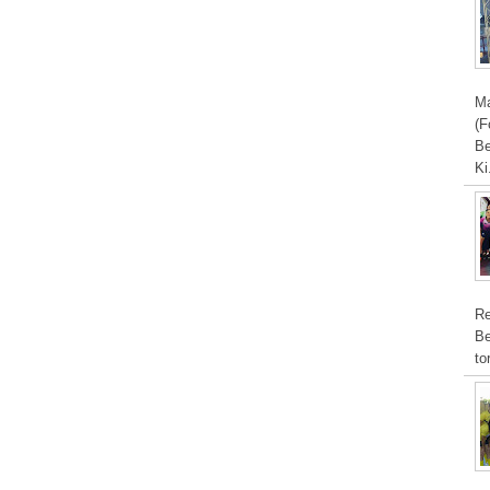
Ma
(F
Be
Ki
Re
Be
to