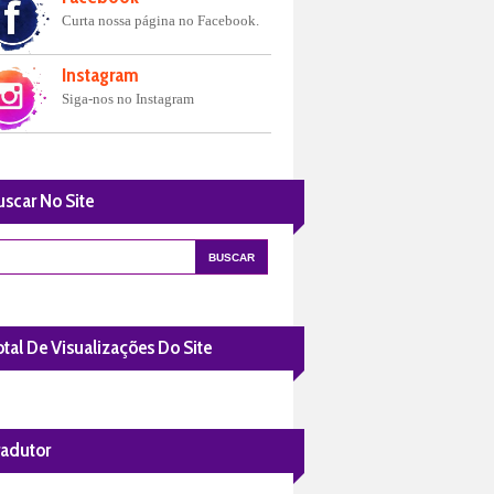
Curta nossa página no Facebook.
Instagram
Siga-nos no Instagram
uscar No Site
tal De Visualizações Do Site
radutor