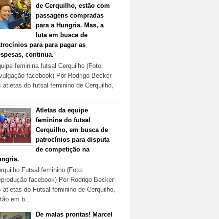
de Cerquilho, estão com
passagens compradas
para a Hungria. Mas, a
luta em busca de
trocínios para para pagar as
spesas, continua.
uipe feminina futsal Cerquilho (Foto:
vulgação facebook) Por Rodrigo Becker
 atletas do futsal feminino de Cerquilho,
..
Atletas da equipe
feminina do futsal
Cerquilho, em busca de
patrocínios para disputa
de competição na
ngria.
rquilho Futsal feminino (Foto:
produção facebook) Por Rodrigo Becker
 atletas do Futsal feminino de Cerquilho,
tão em b...
De malas prontas! Marcel