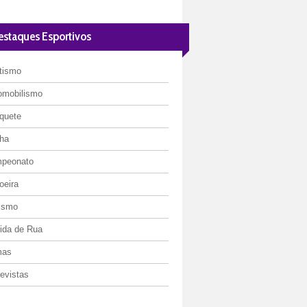
estaques Esportivos
etismo
omobilismo
quete
ha
peonato
oeira
lismo
rida de Rua
mas
evistas