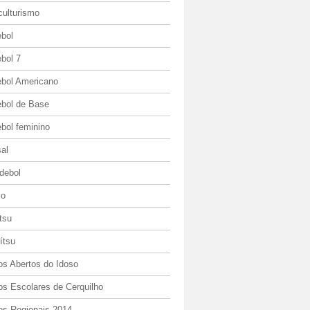
culturismo
ebol
bol 7
ebol Americano
ebol de Base
bol feminino
al
debol
io
itsu
jítsu
os Abertos do Idoso
os Escolares de Cerquilho
os Regionais 2014