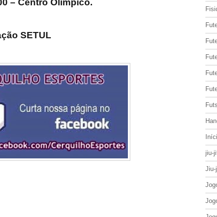
00 – Centro Olímpico.
Fisi
Fut
zação SETUL
Fute
Fut
Fut
Fute
Futs
Han
Iníc
jiu-j
Jiu-
Jog
Jog
Jog