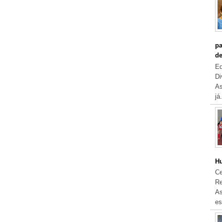
pa
de
Eq
Di
As
já.
Hu
Ce
Re
As
es