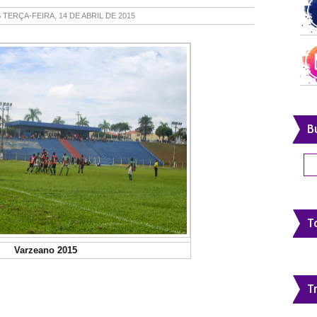
S
TERÇA-FEIRA, 14 DE ABRIL DE 2015
B
To
Varzeano 2015
T