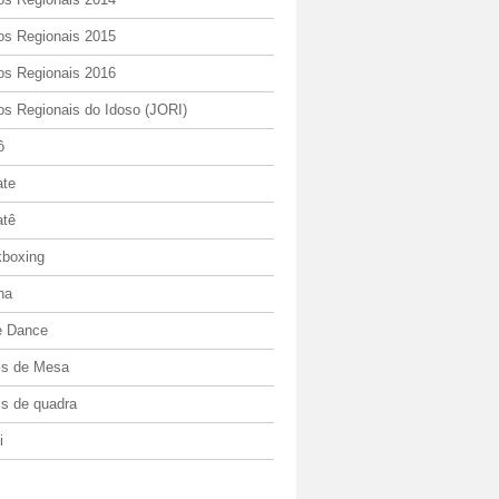
os Regionais 2015
os Regionais 2016
os Regionais do Idoso (JORI)
ô
ate
atê
kboxing
ha
e Dance
is de Mesa
is de quadra
i