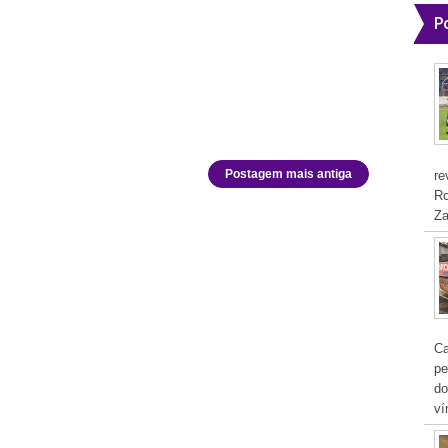
P
Postagem mais antiga
re
Ro
Za
Ca
pe
do
ví