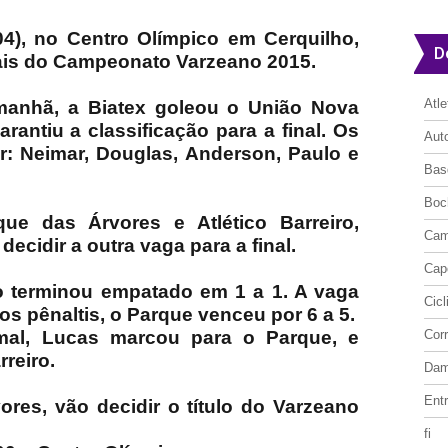
4), no Centro Olímpico em Cerquilho,
D
ais do Campeonato Varzeano 2015.
Atl
 manhã, a Biatex goleou o União Nova
arantiu a classificação para a final. Os
Aut
: Neimar, Douglas, Anderson, Paulo e
Bas
Boc
ue das Árvores e Atlético Barreiro,
Cam
ecidir a outra vaga para a final.
Cap
o terminou empatado em 1 a 1. A vaga
Cic
nos pênaltis, o Parque venceu por 6 a 5.
al, Lucas marcou para o Parque, e
Cor
rreiro.
Da
Entr
ores, vão decidir o título do Varzeano
fi