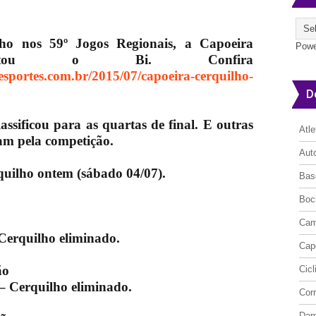
lho nos 59º Jogos Regionais, a Capoeira
Powe
quistou o Bi. Confira
esportes.com.br/2015/07/capoeira-cerquilho-
D
ssificou para as quartas de final. E outras
Atl
m pela competição.
Aut
quilho ontem (sábado 04/07).
Bas
Boc
Cam
Cerquilho eliminado.
Cap
ão
Cic
– Cerquilho eliminado.
Cor
Da