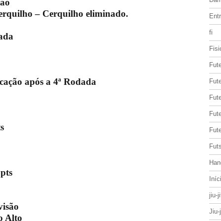
são
erquilho – Cerquilho eliminado.
Entr
fi
dada
Fisi
Fut
ficação após a 4ª Rodada
Fute
Fut
Fut
s
Fute
Futs
Han
pts
Iníc
jiu-j
visão
Jiu-
o Alto