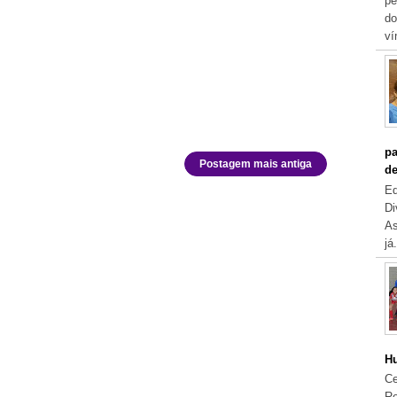
pe
do
ví
pa
Postagem mais antiga
de
Eq
Di
As
já.
Hu
Ce
Re