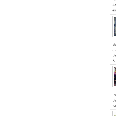
As
es
Ma
(F
Be
Ki
Re
Be
to