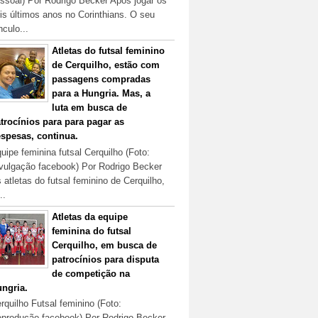
ssoal) Por Rodrigo Becker Após jogar os
is últimos anos no Corinthians. O seu
nculo...
Atletas do futsal feminino
de Cerquilho, estão com
passagens compradas
para a Hungria. Mas, a
luta em busca de
trocínios para para pagar as
spesas, continua.
uipe feminina futsal Cerquilho (Foto:
vulgação facebook) Por Rodrigo Becker
 atletas do futsal feminino de Cerquilho,
..
Atletas da equipe
feminina do futsal
Cerquilho, em busca de
patrocínios para disputa
de competição na
ngria.
rquilho Futsal feminino (Foto:
produção facebook) Por Rodrigo Becker