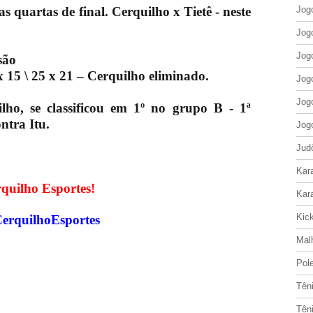
as quartas de final. Cerquilho x Tietê - neste
Jog
Jog
Jog
são
x 15 \ 25 x 21 – Cerquilho eliminado.
Jog
Jog
ho, se classificou em 1º no grupo B - 1ª
ntra Itu.
Jog
Jud
Kar
quilho Esportes!
Kar
Kic
CerquilhoEsportes
Mal
Pol
Tên
Tên