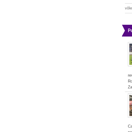
vôle
P
re
Ro
Za
Ca