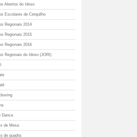
os Abertos do Idoso
os Escolares de Cerquilho
os Regionais 2014
os Regionais 2015
os Regionais 2016
os Regionais do Idoso (JORI)
ô
ate
atê
kboxing
ha
e Dance
is de Mesa
is de quadra