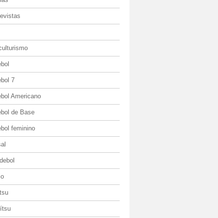
evistas
culturismo
ebol
bol 7
ebol Americano
ebol de Base
bol feminino
al
debol
io
itsu
jítsu