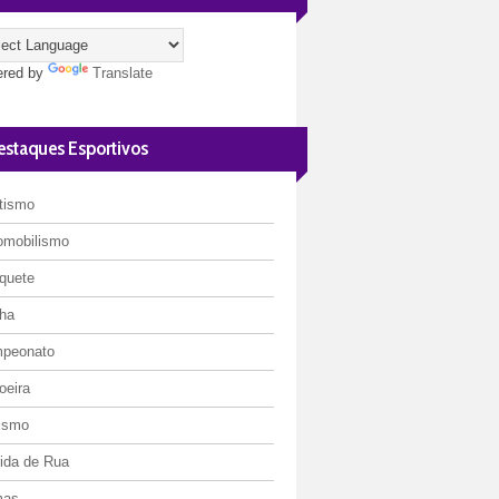
red by
Translate
estaques Esportivos
etismo
omobilismo
quete
ha
peonato
oeira
lismo
rida de Rua
mas