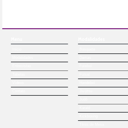
Menu
Modalidades
Início
Basquete
Modalidades
Damas
Entrevistas
Futebol
Tabelas
Futsal
Vídeos
Handebol
Contato
Jiu-jitsu
Judô
Karatê
Kickboxing
Tênis de Mesa