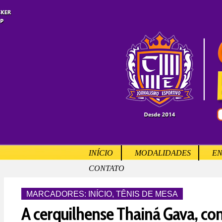
INÍCIO
MODALIDADES
EN
CONTATO
MARCADORES:
INÍCIO
,
TÊNIS DE MESA
A cerquilhense Thainá Gava, co