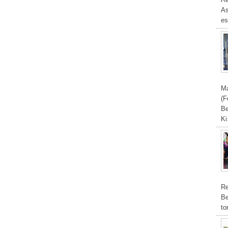
As
es
Ma
(F
Be
Ki
Re
Be
to