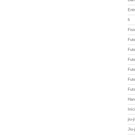
Entr
fi
Fisi
Fut
Fute
Fut
Fut
Fute
Futs
Han
Iníc
jiu-j
Jiu-