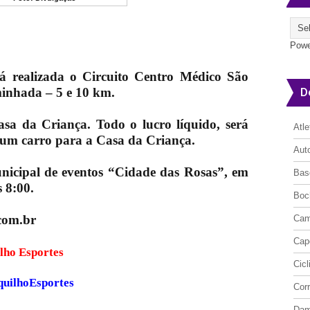
Powe
rá realizada o Circuito Centro Médico São
D
minhada – 5 e 10 km.
sa da Criança. Todo o lucro líquido, será
Atl
 um carro para a Casa da Criança.
Aut
nicipal de eventos “Cidade das Rosas”, em
Bas
 8:00.
Boc
com.br
Cam
Cap
ite Cerquilho Esportes
Cic
quilhoEsportes
Cor
Da