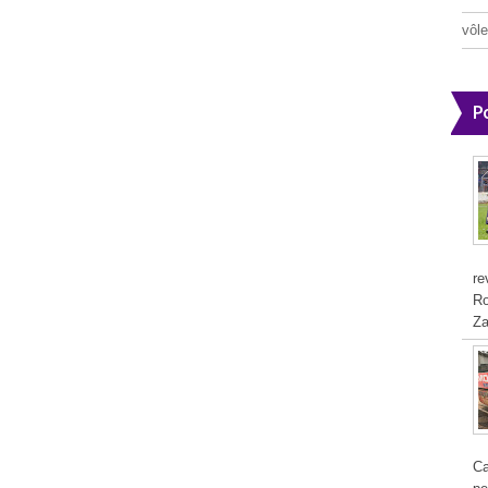
vôle
P
re
Ro
Za
Ca