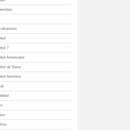
evistas
culturismo
ebol
bol 7
ebol Americano
ebol de Base
bol feminino
al
debol
io
itsu
jítsu