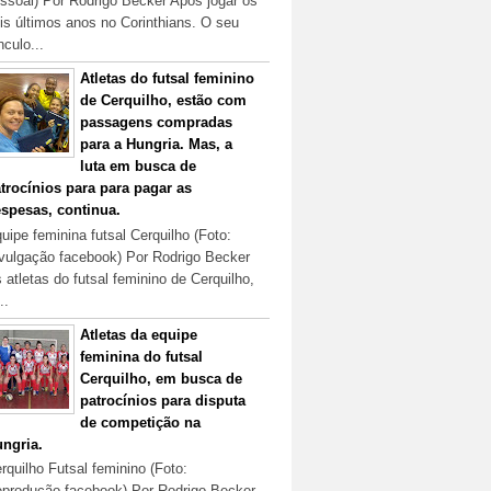
ssoal) Por Rodrigo Becker Após jogar os
is últimos anos no Corinthians. O seu
nculo...
Atletas do futsal feminino
de Cerquilho, estão com
passagens compradas
para a Hungria. Mas, a
luta em busca de
trocínios para para pagar as
spesas, continua.
uipe feminina futsal Cerquilho (Foto:
vulgação facebook) Por Rodrigo Becker
 atletas do futsal feminino de Cerquilho,
..
Atletas da equipe
feminina do futsal
Cerquilho, em busca de
patrocínios para disputa
de competição na
ngria.
rquilho Futsal feminino (Foto:
produção facebook) Por Rodrigo Becker