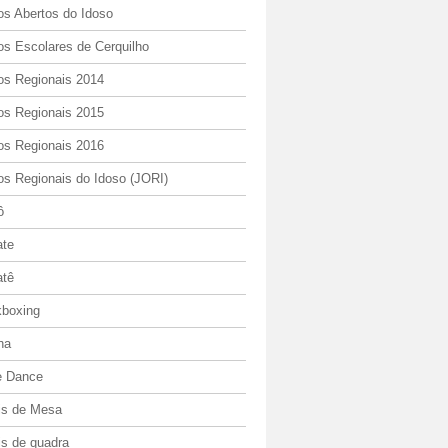
os Abertos do Idoso
os Escolares de Cerquilho
os Regionais 2014
os Regionais 2015
os Regionais 2016
os Regionais do Idoso (JORI)
ô
ate
atê
kboxing
ha
e Dance
is de Mesa
is de quadra