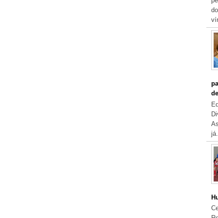
pe
do
ví
pa
de
Eq
Di
As
já.
Hu
Ce
Re