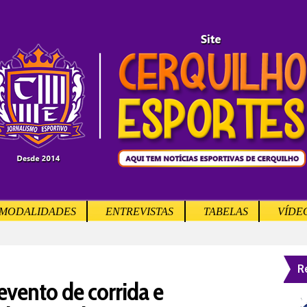
MODALIDADES
ENTREVISTAS
TABELAS
VÍDE
R
evento de corrida e