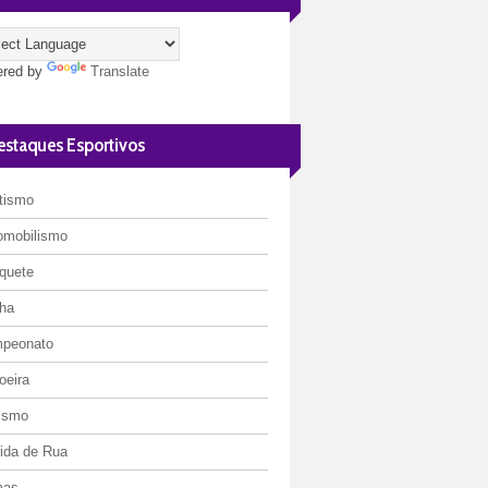
red by
Translate
estaques Esportivos
etismo
omobilismo
quete
ha
peonato
oeira
lismo
rida de Rua
mas