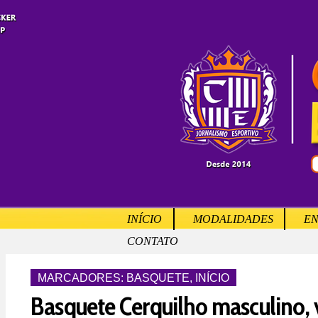
INÍCIO
MODALIDADES
EN
CONTATO
MARCADORES:
BASQUETE
,
INÍCIO
Basquete Cerquilho masculino,