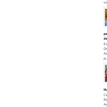
ví
pa
de
Eq
Di
As
já.
Hu
Ce
Re
As