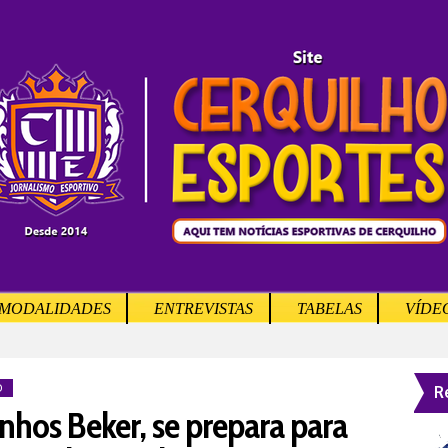
MODALIDADES
ENTREVISTAS
TABELAS
VÍDE
R
O
inhos Beker, se prepara para