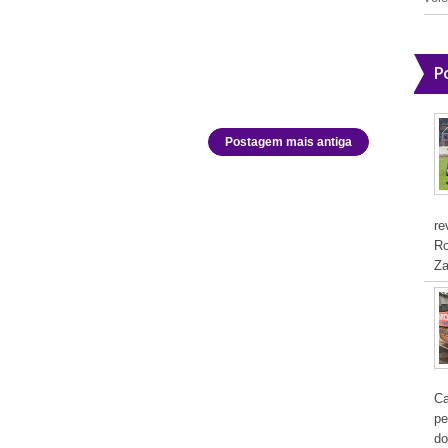
P
Postagem mais antiga
re
Ro
Za
Ca
pe
do