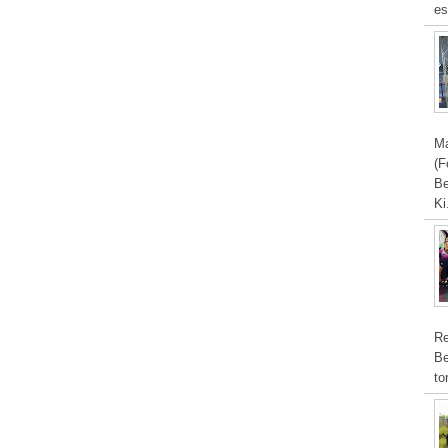
es
Ma
(F
Be
Ki
Re
Be
to