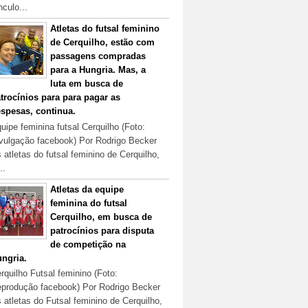
nculo...
Atletas do futsal feminino
de Cerquilho, estão com
passagens compradas
para a Hungria. Mas, a
luta em busca de
trocínios para para pagar as
spesas, continua.
uipe feminina futsal Cerquilho (Foto:
vulgação facebook) Por Rodrigo Becker
 atletas do futsal feminino de Cerquilho,
..
Atletas da equipe
feminina do futsal
Cerquilho, em busca de
patrocínios para disputa
de competição na
ngria.
rquilho Futsal feminino (Foto:
produção facebook) Por Rodrigo Becker
 atletas do Futsal feminino de Cerquilho,