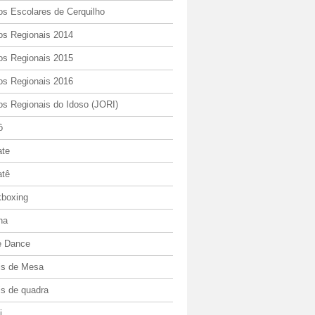
os Escolares de Cerquilho
os Regionais 2014
os Regionais 2015
os Regionais 2016
os Regionais do Idoso (JORI)
ô
ate
atê
kboxing
ha
e Dance
is de Mesa
is de quadra
i