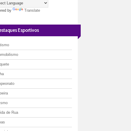
red by
Translate
estaques Esportivos
etismo
omobilismo
quete
ha
peonato
oeira
lismo
rida de Rua
mas