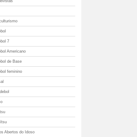
evistas
culturismo
ebol
bol 7
ebol Americano
ebol de Base
bol feminino
al
debol
io
itsu
jítsu
os Abertos do Idoso