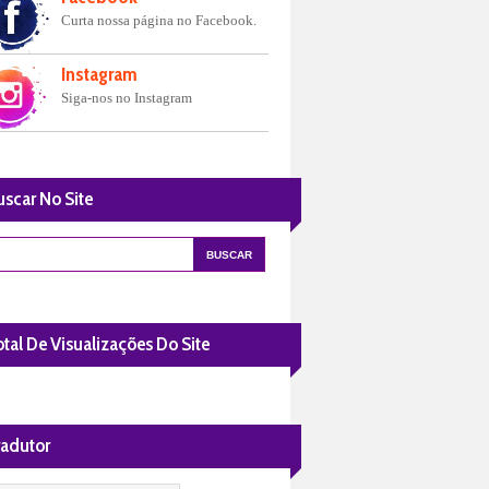
Curta nossa página no Facebook.
Instagram
Siga-nos no Instagram
uscar No Site
tal De Visualizações Do Site
radutor