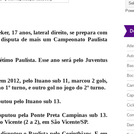
Powe
D
er, 17 anos, lateral direito, se prepara com
 disputa de mais um Campeonato Paulista
Atl
Aut
sétimo Paulista. Esse ano será pelo Juventus
Bas
Boc
 em 2012, pelo Ituano sub 11, marcou 2 gols,
Cam
 1º turno, e outro gol no jogo do 2º turno.
Cap
utou pelo Ituano sub 13.
Cic
isputou pela Ponte Preta Campinas sub 13.
Cor
 Vicente (2 a 2), em São Vicente/SP.
Da
disputou o Paulista pelo Corinthians. E em