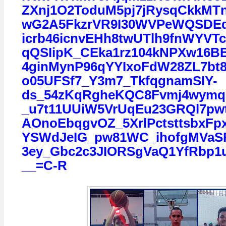
ZXnj1O2ToduM5pj7jRysqCkkMT
wG2A5FkzrVR9I30WVPeWQSDEq
icrb46icnvEHh8twUTlh9fnWYVT
qQSIipK_CEka1rz104kNPXw16B
4ginMynP96qYYIxoFdW28ZL7bt8
o05UFSf7_Y3m7_TkfqgnamSIY-
ds_54zKqRgheKQC8Fvmj4wymq
_u7t11UUiW5VrUqEu23GRQl7pwt
AOnoEbqgvOZ_5XrlPctsttsbxFp
YSWdJeIG_pw81WC_ihofgMVaSR
3ey_Gbc2c3JIORSgVaQ1YfRbp1u
__=C-R