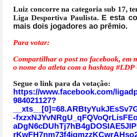
Luiz concorre na categoria sub 17, 
E esta c
Liga Desportiva Paulista.
mais dois jogadores ao prêmio.
Para votar:
Compartilhar o post no facebook, em 
o nome do atleta com a hashtag #LDP
Segue o link para da votação:
https://www.facebook.com/ligad
984021127?
__xts__[0]=68.ARBtyYukJEsSv
-fxzxNJYvNRgU_qFQVoQrLisFE
aDgN6cDUhTj7hB4gDOSIAE5JIP
rKwFH7nm73f4jqmzzKCwrAHso