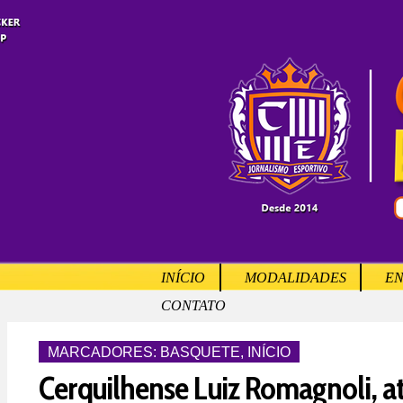
INÍCIO
MODALIDADES
EN
CONTATO
MARCADORES:
BASQUETE
,
INÍCIO
Cerquilhense Luiz Romagnoli, at