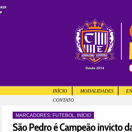
INÍCIO
MODALIDADES
EN
CONTATO
MARCADORES:
FUTEBOL
,
INÍCIO
São Pedro é Campeão invicto da