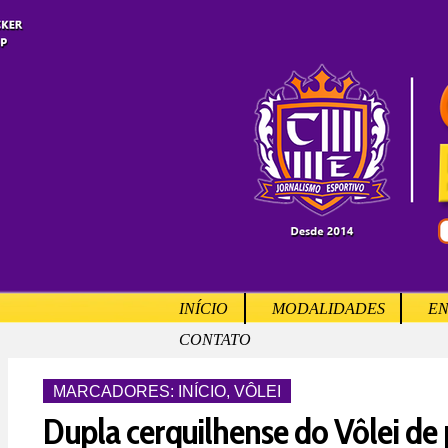
INÍCIO
MODALIDADES
EN
CONTATO
MARCADORES:
INÍCIO
,
VÔLEI
Dupla cerquilhense do Vôlei de 