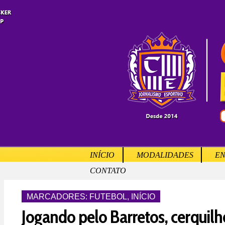
INÍCIO
MODALIDADES
EN
CONTATO
MARCADORES:
FUTEBOL
,
INÍCIO
Jogando pelo Barretos, cerquilh