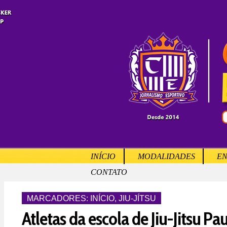
INÍCIO
MODALIDADES
EN
CONTATO
MARCADORES:
INÍCIO
,
JIU-JÍTSU
Atletas da escola de Jiu-Jitsu Pau