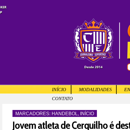
INÍCIO
MODALIDADES
EN
CONTATO
MARCADORES:
HANDEBOL
,
INÍCIO
Jovem atleta de Cerquilho é de