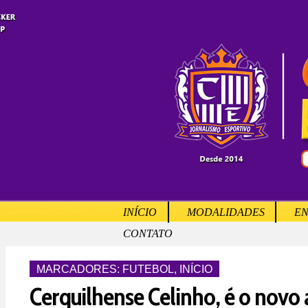
INÍCIO
MODALIDADES
EN
CONTATO
MARCADORES:
FUTEBOL
,
INÍCIO
Cerquilhense Celinho, é o novo a