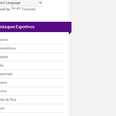
red by
Translate
estaques Esportivos
etismo
omobilismo
quete
ha
peonato
oeira
lismo
rida de Rua
mas