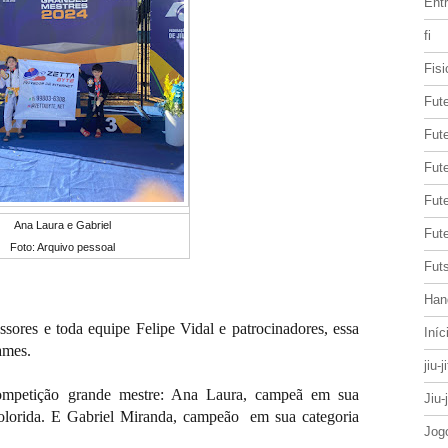
Entr
fi
Fisi
Fut
Fute
Fut
Fut
Ana Laura e Gabriel
Fute
Foto: Arquivo pessoal
Futs
Han
sores e toda equipe Felipe Vidal e patrocinadores, essa
Iníc
tames.
jiu-j
ompetição grande mestre: A
na Laura, campeã em sua
Jiu-
a colorida. E Gabriel Miranda, campeão em sua categoria
Jog