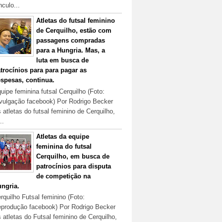
nculo...
Atletas do futsal feminino
de Cerquilho, estão com
passagens compradas
para a Hungria. Mas, a
luta em busca de
trocínios para para pagar as
spesas, continua.
uipe feminina futsal Cerquilho (Foto:
vulgação facebook) Por Rodrigo Becker
 atletas do futsal feminino de Cerquilho,
..
Atletas da equipe
feminina do futsal
Cerquilho, em busca de
patrocínios para disputa
de competição na
ngria.
rquilho Futsal feminino (Foto:
produção facebook) Por Rodrigo Becker
 atletas do Futsal feminino de Cerquilho,