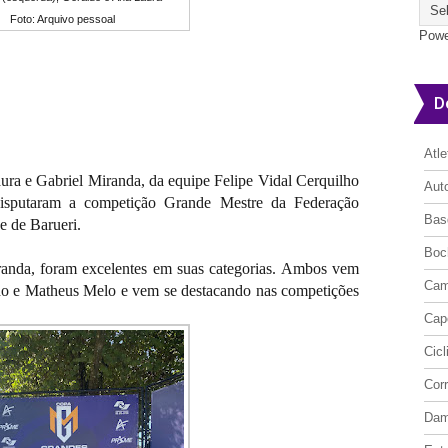
Foto: Arquivo pessoal
Powe
D
Atl
ura e Gabriel Miranda, da equipe Felipe Vidal Cerquilho
Aut
 disputaram a competição Grande Mestre da Federação
Bas
de de Barueri.
Boc
anda, foram excelentes em suas categorias. Ambos vem
Cam
do e Matheus Melo e vem se destacando nas competições
Cap
Cic
Cor
Da