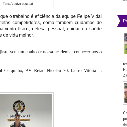
Foto: Arquivo pessoal
que o trabalho é eficiência da equipe Felipe Vidal
P
tletas competidores, como também cuidamos de
namento físico, defesa pessoal, cuidar da saúde
de de vida melhor.
 jitsu, venham conhecer nossa academia, conhecer nosso
re
Ro
l Cerquilho, AV Reiad Nicolau 70, bairro Vitória ll,
Za
Ca
pe
do