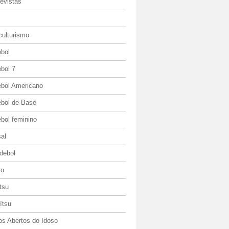
evistas
culturismo
ebol
bol 7
ebol Americano
ebol de Base
bol feminino
al
debol
io
itsu
jítsu
os Abertos do Idoso