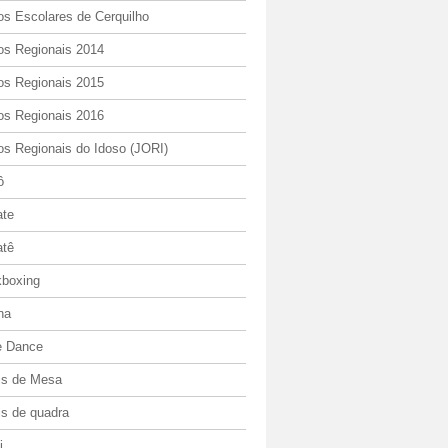
os Escolares de Cerquilho
os Regionais 2014
os Regionais 2015
os Regionais 2016
os Regionais do Idoso (JORI)
ô
ate
atê
kboxing
ha
e Dance
is de Mesa
is de quadra
i