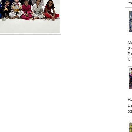
es
Ma
(F
Be
Ki
Re
Be
to