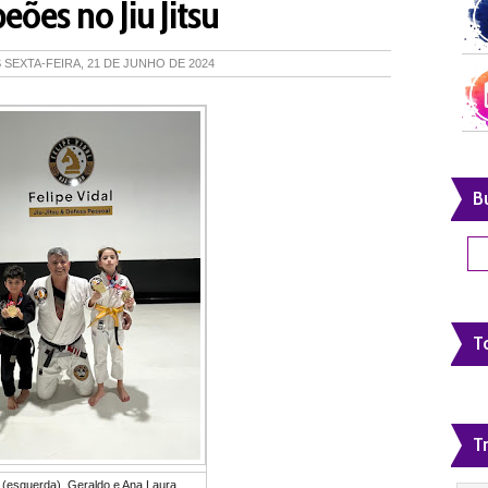
ões no Jiu Jitsu
S
SEXTA-FEIRA, 21 DE JUNHO DE 2024
B
To
T
 (esquerda), Geraldo e Ana Laura