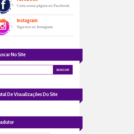
Curta nossa página no Facebook.
Instagram
Siga-nos no Instagram
uscar No Site
tal De Visualizações Do Site
radutor