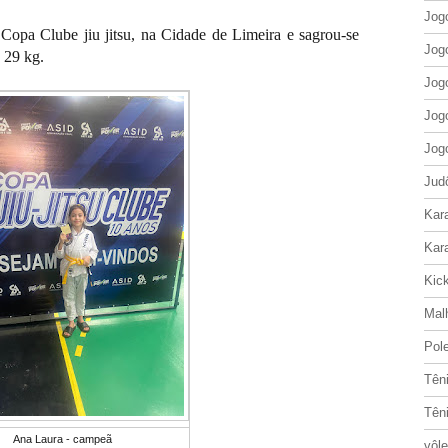
Jog
Copa Clube jiu jitsu, na Cidade de Limeira e sagrou-se
Jog
é 29 kg.
Jog
Jog
Jog
Jud
Kar
Kar
Kic
Mal
Pol
Tên
Tên
Ana Laura - campeã
vôle