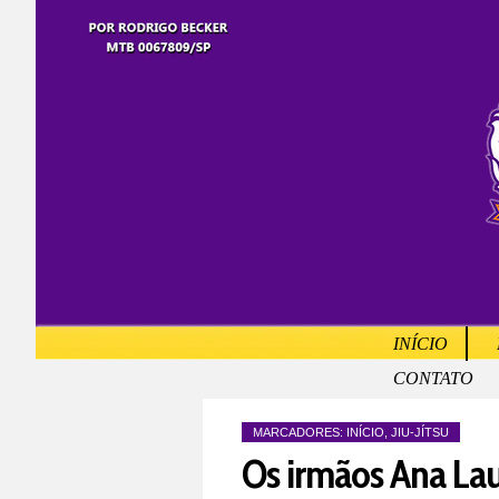
INÍCIO
CONTATO
MARCADORES:
INÍCIO
,
JIU-JÍTSU
Os irmãos Ana Lau