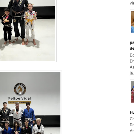
ví
pa
de
Eq
Di
As
já.
Hu
Ce
Re
As