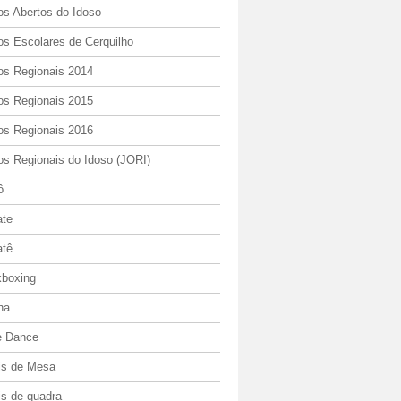
os Abertos do Idoso
os Escolares de Cerquilho
os Regionais 2014
os Regionais 2015
os Regionais 2016
os Regionais do Idoso (JORI)
ô
ate
atê
kboxing
ha
e Dance
is de Mesa
is de quadra