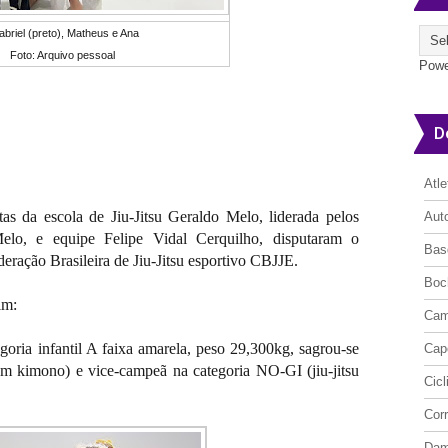
briel (preto), Matheus e Ana
Foto: Arquivo pessoal
Powe
D
Atl
tas da escola de Jiu-Jitsu Geraldo Melo, liderada pelos
Aut
elo, e equipe Felipe Vidal Cerquilho, disputaram o
Bas
ração Brasileira de Jiu-Jitsu esportivo CBJJE.
Boc
im:
Cam
oria infantil A faixa amarela, peso 29,300kg, sagrou-se
Cap
com kimono) e vice-campeã na categoria NO-GI (jiu-jitsu
Cic
Cor
Da