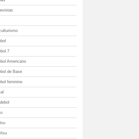
evistas
culturismo
ebol
bol 7
ebol Americano
ebol de Base
bol feminino
al
debol
io
itsu
jítsu