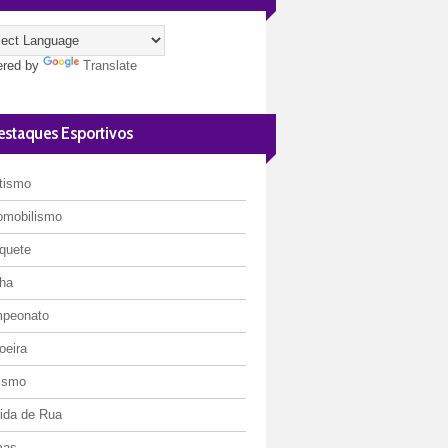
red by
Translate
estaques Esportivos
etismo
omobilismo
quete
ha
peonato
oeira
lismo
rida de Rua
mas