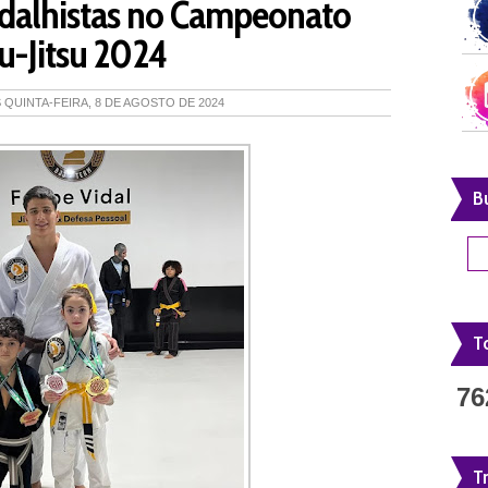
edalhistas no Campeonato
iu-Jitsu 2024
S
QUINTA-FEIRA, 8 DE AGOSTO DE 2024
B
To
76
T