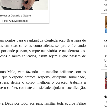
pe
do
ví
rofessor Geraldo e Gabriel
Foto: Arquivo pessoal
mam pontos para o ranking da Confederação Brasileira de
pa
ulos em suas carreiras como atletas, sempre enfrentando
de
s por onde passam, sempre nas vitórias e nas derrotas os
Eq
eitosos e muito educados, assim sejam e que passem de
Di
As
já.
omo Melo, vem fazendo um trabalho brilhante com as
que o esporte oferece, respeito, disciplina, humildade,
tress, define o corpo, melhora o coração, trabalha a
ve o caráter, combate a ansiedade, ajuda na socialização,
Hu
Ce
 a Deus por tudo, aos pais, família, toda equipe Felipe
Re