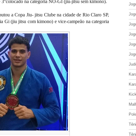
e 3°colocado na categoria NO-GI (jiu-jitsu sem kimono).
Jog
Jog
ou a Copa Jiu- jitsu Clube na cidade de Rio Claro SP,
a Gi (jiu jitsu com kimono) e vice-campeão na categoria
Jog
Jog
Jog
Jog
Jud
Kar
Kar
Kic
Mal
Pol
Tên
Tên