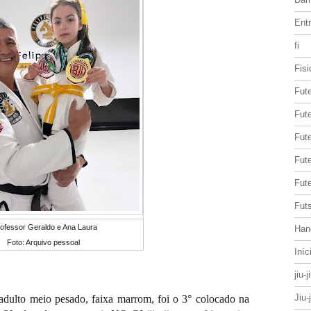
Entr
fi
Fisi
Fut
Fute
Fut
Fut
Fute
Futs
ofessor Geraldo e Ana Laura
Han
Foto: Arquivo pessoal
Iníc
jiu-j
Jiu-
dulto meio pesado, faixa marrom, foi o 3° colocado na