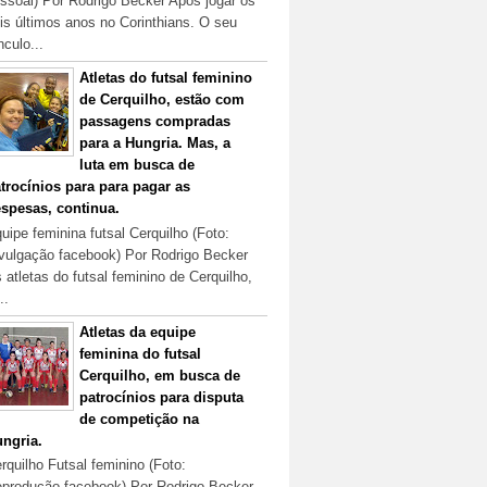
ssoal) Por Rodrigo Becker Após jogar os
is últimos anos no Corinthians. O seu
nculo...
Atletas do futsal feminino
de Cerquilho, estão com
passagens compradas
para a Hungria. Mas, a
luta em busca de
trocínios para para pagar as
spesas, continua.
uipe feminina futsal Cerquilho (Foto:
vulgação facebook) Por Rodrigo Becker
 atletas do futsal feminino de Cerquilho,
..
Atletas da equipe
feminina do futsal
Cerquilho, em busca de
patrocínios para disputa
de competição na
ngria.
rquilho Futsal feminino (Foto:
produção facebook) Por Rodrigo Becker