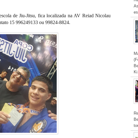
As
es
scola de Jiu-Jitsu, fica localizada na AV Reiad Nicolau
contato 15 996249133 ou 99824-8824.
Ma
(F
Be
Ki
Re
Be
to