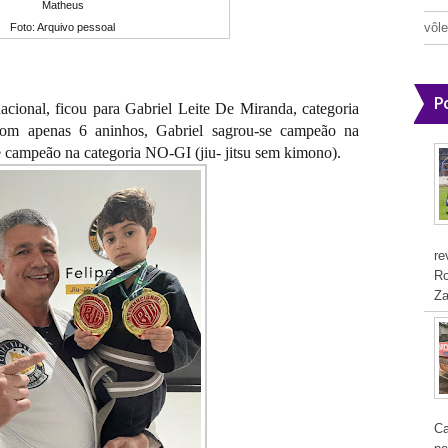
Matheus
vôle
Foto: Arquivo pessoal
P
acional, ficou para Gabriel Leite De Miranda, categoria
com apenas 6 aninhos, Gabriel sagrou-se campeão na
 e campeão na categoria NO-GI (jiu- jitsu sem kimono).
re
Ro
Za
Ca