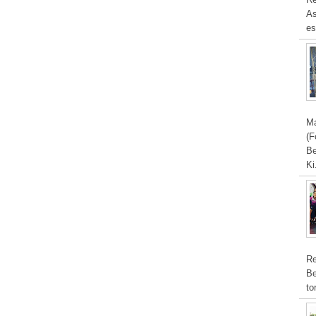
As
es
Ma
(F
Be
Ki
Re
Be
to