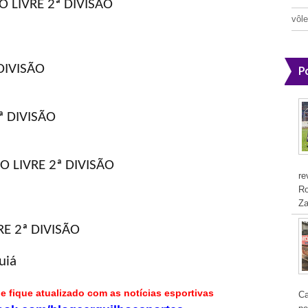
 LIVRE 2ª DIVISÃO
vôle
DIVISÃO
P
ª DIVISÃO
O LIVRE 2ª DIVISÃO
re
Ro
Za
E 2ª DIVISÃO
uiá
k e fique atualizado com as notícias esportivas
Ca