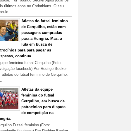
ssoal) Por Rodrigo Becker Após jogar os
is últimos anos no Corinthians. O seu
nculo...
Atletas do futsal feminino
de Cerquilho, estão com
passagens compradas
para a Hungria. Mas, a
luta em busca de
trocínios para para pagar as
spesas, continua.
uipe feminina futsal Cerquilho (Foto:
vulgação facebook) Por Rodrigo Becker
 atletas do futsal feminino de Cerquilho,
..
Atletas da equipe
feminina do futsal
Cerquilho, em busca de
patrocínios para disputa
de competição na
ngria.
rquilho Futsal feminino (Foto:
produção facebook) Por Rodrigo Becker