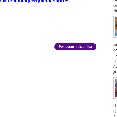
ook.com/blogcerquilhoesportes
pe
do
ví
pa
Postagem mais antiga
de
Eq
Di
As
já.
Hu
Ce
Re