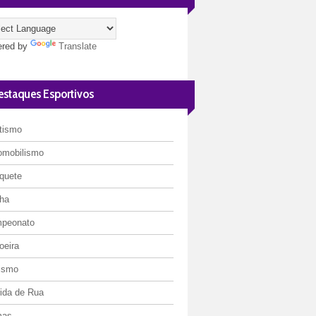
red by
Translate
estaques Esportivos
etismo
omobilismo
quete
ha
peonato
oeira
lismo
rida de Rua
mas