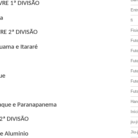
RE 1ª DIVISÃO
Entr
va
fi
Fisi
RE 2ª DIVISÃO
Fut
guama e Itararé
Fute
Fut
Fut
ue
Fute
Futs
Han
inque e Paranapanema
Iníc
2ª DIVISÃO
jiu-j
Jiu-
 e Aluminio