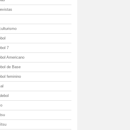
evistas
culturismo
ebol
bol 7
ebol Americano
ebol de Base
bol feminino
al
debol
io
itsu
jítsu