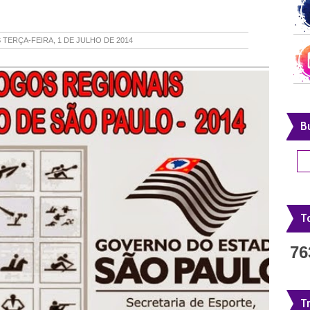
S
TERÇA-FEIRA, 1 DE JULHO DE 2014
B
To
76
T