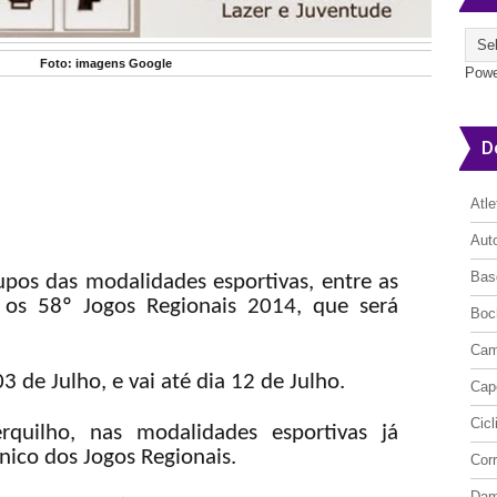
Foto: imagens Google
Powe
D
Atl
Aut
Bas
upos das modalidades esportivas, entre as
 os 58º Jogos Regionais 2014, que será
Boc
Cam
 de Julho, e vai até dia 12 de Julho.
Cap
Cic
rquilho, nas modalidades esportivas já
nico dos Jogos Regionais.
Cor
Da