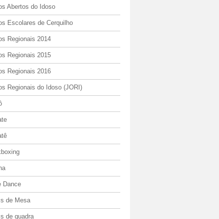
os Abertos do Idoso
os Escolares de Cerquilho
os Regionais 2014
os Regionais 2015
os Regionais 2016
os Regionais do Idoso (JORI)
ô
ate
atê
kboxing
ha
e Dance
is de Mesa
is de quadra