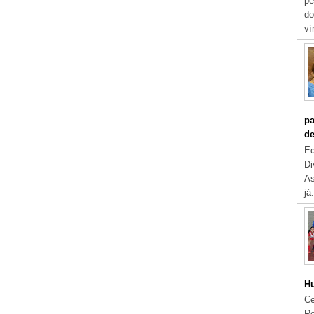
pe
do
ví
pa
de
Eq
Di
As
já.
Hu
Ce
Re