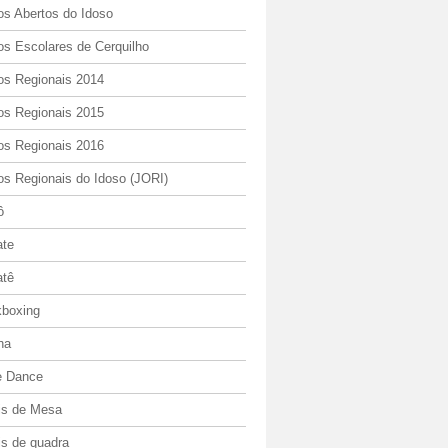
os Abertos do Idoso
os Escolares de Cerquilho
os Regionais 2014
os Regionais 2015
os Regionais 2016
os Regionais do Idoso (JORI)
ô
ate
atê
kboxing
ha
e Dance
is de Mesa
is de quadra