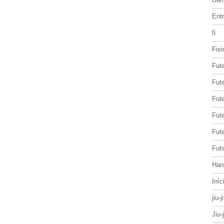
Entr
fi
Fisi
Fut
Fute
Fut
Fut
Fute
Futs
Han
Iníc
jiu-j
Jiu-