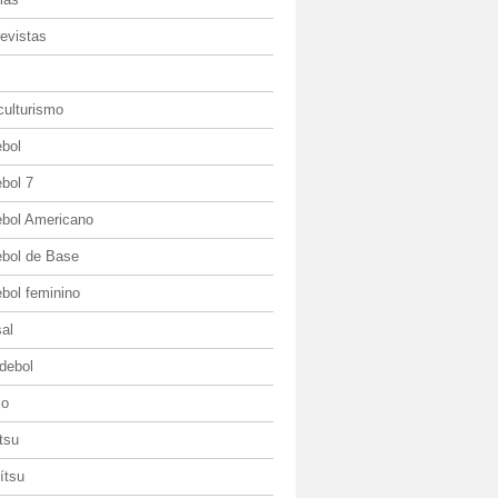
evistas
culturismo
ebol
bol 7
ebol Americano
ebol de Base
bol feminino
al
debol
io
itsu
jítsu