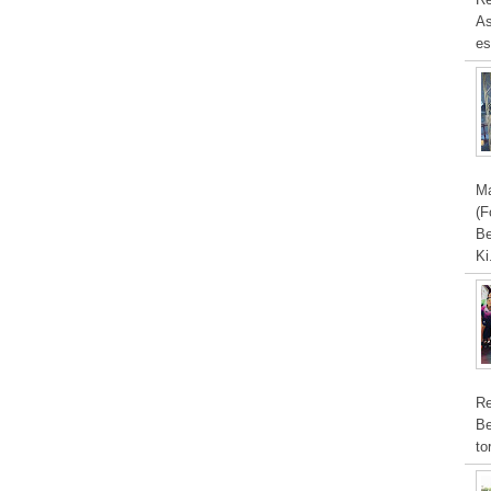
As
es
Ma
(F
Be
Ki
Re
Be
to