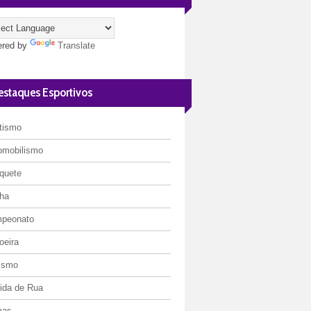
red by
Translate
estaques Esportivos
etismo
omobilismo
quete
ha
peonato
oeira
lismo
rida de Rua
mas