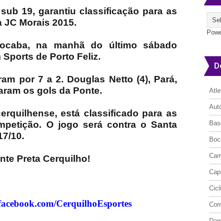
sub 19, garantiu classificação para as
a JC Morais 2015.
Powe
ocaba, na manhã do último sábado
 Sports de Porto Feliz.
D
am por 7 a 2. Douglas Netto (4), Pará,
aram os gols da Ponte.
Atl
Aut
erquilhense, está classificado para as
mpetição. O jogo será contra o Santa
Bas
17/10.
Boc
Cam
nte Preta Cerquilho!
Cap
Cic
facebook.com/CerquilhoEsportes
Cor
Da