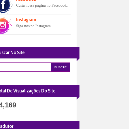
Curta nossa página no Facebook.
Instagram
Siga-nos no Instagram
uscar No Site
tal De Visualizações Do Site
4,169
radutor