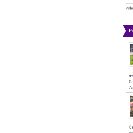
vôle
P
re
Ro
Za
Ca