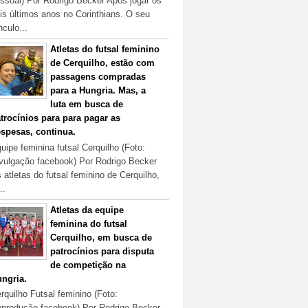
ssoal) Por Rodrigo Becker Após jogar os
is últimos anos no Corinthians. O seu
nculo...
Atletas do futsal feminino
de Cerquilho, estão com
passagens compradas
para a Hungria. Mas, a
luta em busca de
trocínios para para pagar as
spesas, continua.
uipe feminina futsal Cerquilho (Foto:
vulgação facebook) Por Rodrigo Becker
 atletas do futsal feminino de Cerquilho,
..
Atletas da equipe
feminina do futsal
Cerquilho, em busca de
patrocínios para disputa
de competição na
ngria.
rquilho Futsal feminino (Foto:
produção facebook) Por Rodrigo Becker