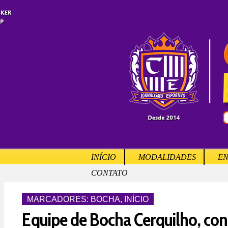
INÍCIO
MODALIDADES
EN
CONTATO
MARCADORES:
BOCHA
,
INÍCIO
Equipe de Bocha Cerquilho, conq