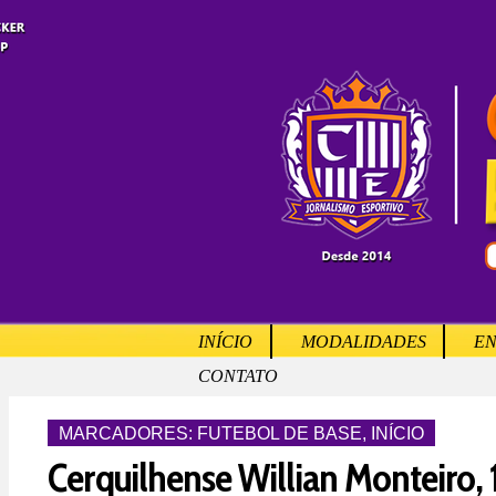
INÍCIO
MODALIDADES
EN
CONTATO
MARCADORES:
FUTEBOL DE BASE
,
INÍCIO
Cerquilhense Willian Monteiro, 1