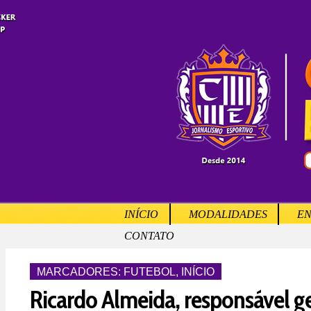
INÍCIO
MODALIDADES
EN
CONTATO
MARCADORES:
FUTEBOL
,
INÍCIO
Ricardo Almeida, responsável ge