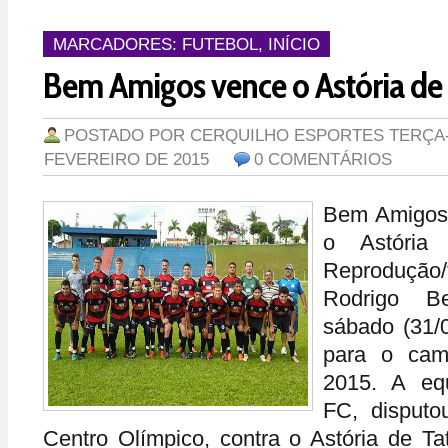
MARCADORES:
FUTEBOL
,
INÍCIO
Bem Amigos vence o Astória de 
POSTADO POR
CERQUILHO ESPORTES
TERÇA-
FEVEREIRO DE 2015
0 COMENTÁRIOS
Bem Amigos
o Astória 
Reproduçã
Rodrigo B
sábado (31/
para o cam
2015. A eq
FC, disput
Centro Olímpico, contra o Astória de Ta