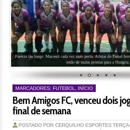
Basquete Cerquilho é vice-campeão!
MARCADORES:
FUTEBOL
,
INÍCIO
Bem Amigos FC, venceu dois jo
final de semana
POSTADO POR
CERQUILHO ESPORTES
TERÇA-