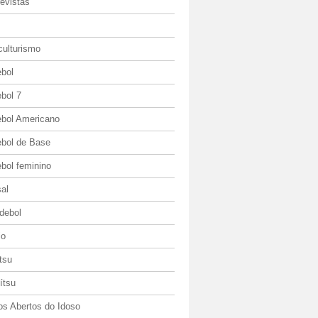
evistas
culturismo
ebol
bol 7
ebol Americano
ebol de Base
bol feminino
al
debol
io
itsu
jítsu
os Abertos do Idoso