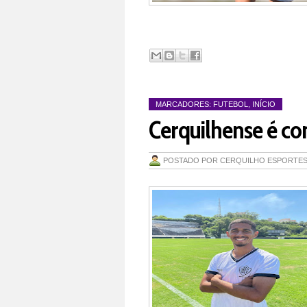
MARCADORES:
FUTEBOL
,
INÍCIO
Cerquilhense é co
POSTADO POR
CERQUILHO ESPORTE