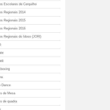
os Escolares de Cerquilho
os Regionais 2014
os Regionais 2015
os Regionais 2016
os Regionais do Idoso (JORI)
ô
ate
atê
kboxing
ha
e Dance
is de Mesa
is de quadra
i