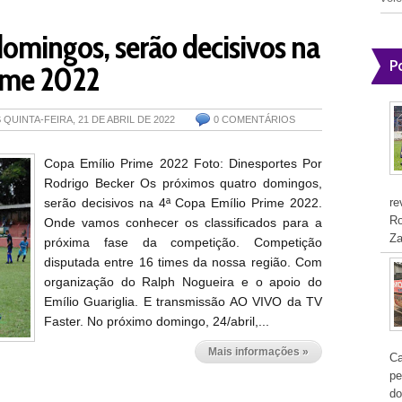
omingos, serão decisivos na
P
rime 2022
S
QUINTA-FEIRA, 21 DE ABRIL DE 2022
0 COMENTÁRIOS
Copa Emílio Prime 2022 Foto: Dinesportes Por
Rodrigo Becker Os próximos quatro domingos,
serão decisivos na 4ª Copa Emílio Prime 2022.
re
Ro
Onde vamos conhecer os classificados para a
Za
próxima fase da competição. Competição
disputada entre 16 times da nossa região. Com
organização do Ralph Nogueira e o apoio do
Emílio Guariglia. E transmissão AO VIVO da TV
Faster. No próximo domingo, 24/abril,...
Mais informações »
Ca
pe
do