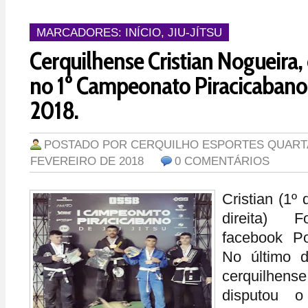
MARCADORES:
INÍCIO
,
JIU-JÍTSU
Cerquilhense Cristian Nogueira,
no 1º Campeonato Piracicabano d
2018.
POSTADO POR
CERQUILHO ESPORTES
QUARTA
FEVEREIRO DE 2018
0 COMENTÁRIOS
Cristian (1º
direita) F
facebook P
No último d
cerquilhense
disputou 